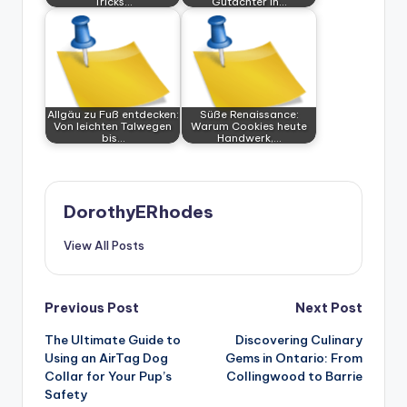
Tricks…
Gutachter in…
Allgäu zu Fuß entdecken:
Süße Renaissance:
Von leichten Talwegen
Warum Cookies heute
bis…
Handwerk,…
DorothyERhodes
View All Posts
Post
Previous Post
Next Post
The Ultimate Guide to
Discovering Culinary
navigation
Using an AirTag Dog
Gems in Ontario: From
Collar for Your Pup’s
Collingwood to Barrie
Safety