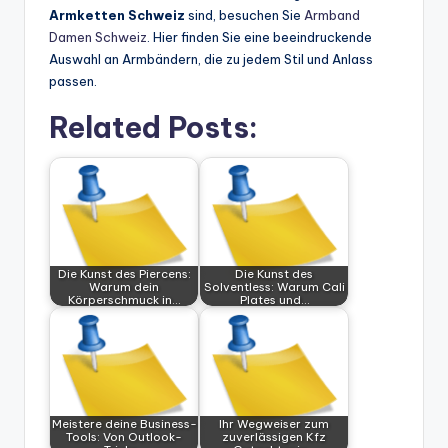
Armketten Schweiz
sind, besuchen Sie
Armband
Damen Schweiz
. Hier finden Sie eine beeindruckende
Auswahl an Armbändern, die zu jedem Stil und Anlass
passen.
Related Posts:
Die Kunst des Piercens:
Die Kunst des
Warum dein
Solventless: Warum Cali
Körperschmuck in…
Plates und…
Meistere deine Business-
Ihr Wegweiser zum
Tools: Von Outlook-
zuverlässigen Kfz