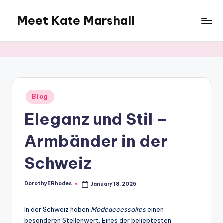
Meet Kate Marshall
Skip
to
From
content
personal
to
global:
a
full
Posted
Blog
in
spectrum
Eleganz und Stil –
blog
Armbänder in der
Schweiz
DorothyERhodes
January 18, 2025
Posted
by
In der Schweiz haben
Modeaccessoires
einen
besonderen Stellenwert. Eines der beliebtesten