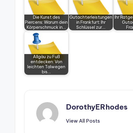
Die Kunst des
Gutachterleistungen
Ihr Ratge
Piercens: Warum dein
in Frankfurt: Ihr
Guta
Körperschmuck in…
Schlüssel zur…
Fra
Allgäu zu Fuß
entdecken: Von
leichten Talwegen
bis…
DorothyERhodes
View All Posts