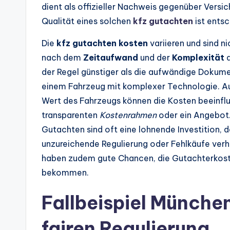
dient als offizieller Nachweis gegenüber Versi
Qualität eines solchen
kfz gutachten
ist entsc
Die
kfz gutachten kosten
variieren und sind ni
nach dem
Zeitaufwand
und der
Komplexität
d
der Regel günstiger als die aufwändige Dokum
einem Fahrzeug mit komplexer Technologie. Au
Wert des Fahrzeugs können die Kosten beeinflu
transparenten
Kostenrahmen
oder ein Angebot. 
Gutachten sind oft eine lohnende Investition, da
unzureichende Regulierung oder Fehlkäufe verh
haben zudem gute Chancen, die Gutachterkost
bekommen.
Fallbeispiel Münche
fairen Regulierung