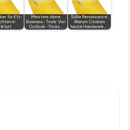
ber für Kfz-
Meistere deine
Süße Renaissance:
chten in
Business-Tools: Von
Warum Cookies
nkfurt
Outlook-Tricks…
heute Handwerk,…