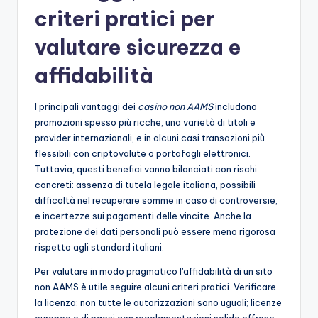
criteri pratici per
valutare sicurezza e
affidabilità
I principali vantaggi dei
casino non AAMS
includono
promozioni spesso più ricche, una varietà di titoli e
provider internazionali, e in alcuni casi transazioni più
flessibili con criptovalute o portafogli elettronici.
Tuttavia, questi benefici vanno bilanciati con rischi
concreti: assenza di tutela legale italiana, possibili
difficoltà nel recuperare somme in caso di controversie,
e incertezze sui pagamenti delle vincite. Anche la
protezione dei dati personali può essere meno rigorosa
rispetto agli standard italiani.
Per valutare in modo pragmatico l'affidabilità di un sito
non AAMS è utile seguire alcuni criteri pratici. Verificare
la licenza: non tutte le autorizzazioni sono uguali; licenze