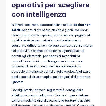
operativi per scegliere
con intelligenza
In diversi casi reali, giocatori hanno scelto
casino non
AAMS
per sfruttare bonus elevati o giochi esclusivi;
alcuni hanno avuto esperienze positive con pagamenti
rapidi e assistenza puntuale, mentre altri hanno
segnalato difficoltà nel risolvere contestazioni o ritardi
nei prelievi. Un esempio frequente riguarda l'uso di
portafogli elettronici per depositi immediati: la
comodità è indubbia, ma bisogna verificare che il
processo di verifica documentale non diventi un
ostacolo al momento del ritiro delle vincite. Analizzare
casi concreti aiuta a capire quali segnali d'allarme non
ignorare.
Consigli pratici: prima di registrarsi è consigliabile
effettuare una piccola prova finanziaria per valutare
tempi e modalità di prelievo, nonché testare la qualità
dell'assistenza clienti con richieste semplici. Conservare