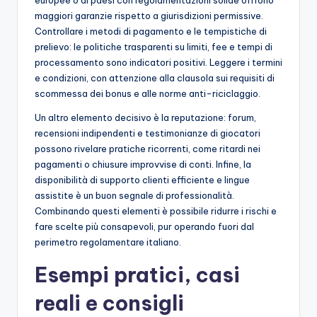
europee o di paesi con regolamentazioni solide offrono
maggiori garanzie rispetto a giurisdizioni permissive.
Controllare i metodi di pagamento e le tempistiche di
prelievo: le politiche trasparenti su limiti, fee e tempi di
processamento sono indicatori positivi. Leggere i termini
e condizioni, con attenzione alla clausola sui requisiti di
scommessa dei bonus e alle norme anti-riciclaggio.
Un altro elemento decisivo è la reputazione: forum,
recensioni indipendenti e testimonianze di giocatori
possono rivelare pratiche ricorrenti, come ritardi nei
pagamenti o chiusure improvvise di conti. Infine, la
disponibilità di supporto clienti efficiente e lingue
assistite è un buon segnale di professionalità.
Combinando questi elementi è possibile ridurre i rischi e
fare scelte più consapevoli, pur operando fuori dal
perimetro regolamentare italiano.
Esempi pratici, casi
reali e consigli