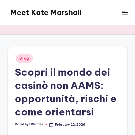
Meet Kate Marshall
Skip
to
From
content
personal
to
global:
a
full
Posted
Blog
in
spectrum
Scopri il mondo dei
blog
casinò non AAMS:
opportunità, rischi e
come orientarsi
DorothyERhodes
February 22, 2026
Posted
by