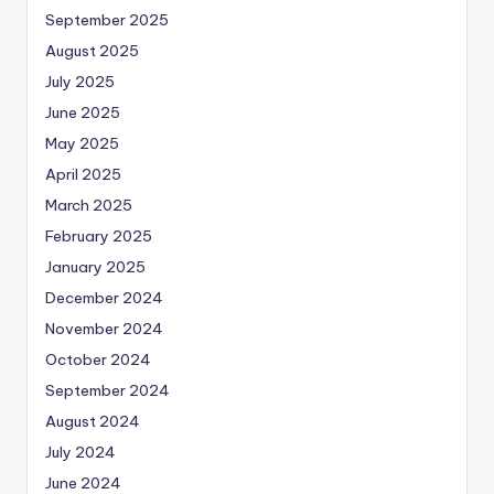
September 2025
August 2025
July 2025
June 2025
May 2025
April 2025
March 2025
February 2025
January 2025
December 2024
November 2024
October 2024
September 2024
August 2024
July 2024
June 2024