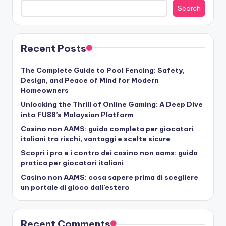
Search
Recent Posts
The Complete Guide to Pool Fencing: Safety,
Design, and Peace of Mind for Modern
Homeowners
Unlocking the Thrill of Online Gaming: A Deep Dive
into FU88’s Malaysian Platform
Casino non AAMS: guida completa per giocatori
italiani tra rischi, vantaggi e scelte sicure
Scopri i pro e i contro dei casino non aams: guida
pratica per giocatori italiani
Casino non AAMS: cosa sapere prima di scegliere
un portale di gioco dall’estero
Recent Comments