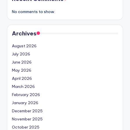
No comments to show.
Archives
August 2026
July 2026
June 2026
May 2026
April 2026
March 2026
February 2026
January 2026
December 2025
November 2025
October 2025