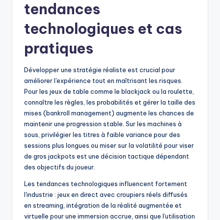
tendances
technologiques et cas
pratiques
Développer une stratégie réaliste est crucial pour
améliorer l'expérience tout en maîtrisant les risques.
Pour les jeux de table comme le blackjack ou la roulette,
connaître les règles, les probabilités et gérer la taille des
mises (bankroll management) augmente les chances de
maintenir une progression stable. Sur les machines à
sous, privilégier les titres à faible variance pour des
sessions plus longues ou miser sur la volatilité pour viser
de gros jackpots est une décision tactique dépendant
des objectifs du joueur.
Les tendances technologiques influencent fortement
l'industrie : jeux en direct avec croupiers réels diffusés
en streaming, intégration de la réalité augmentée et
virtuelle pour une immersion accrue, ainsi que l'utilisation