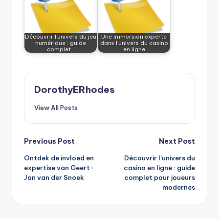
Découvrir l'univers du jeu
Une immersion experte
numérique : guide
dans l’univers du casino
complet…
en ligne
DorothyERhodes
View All Posts
Post
Previous Post
Next Post
Ontdek de invloed en
Découvrir l’univers du
navigation
expertise van Geert-
casino en ligne : guide
Jan van der Snoek
complet pour joueurs
modernes