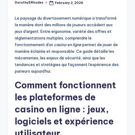
DorothyERhodes
February 2, 2026
Posted
by
Le paysage du divertissement numérique a transformé
la manière dont des millions de joueurs accèdent aux
jeux d'argent. Entre ergonomie, variété des offres et
réglementations multiples, comprendre le
fonctionnement d'un
casino en ligne
permet de jouer de
manière éclairée et responsable. Ce guide détaille les
mécanismes, les enjeux de sécurité, ainsi que les
tendances et stratégies qui façonnent l'expérience des
parieurs aujourd'hui.
Comment fonctionnent
les plateformes de
casino en ligne : jeux,
logiciels et expérience
utilisateur