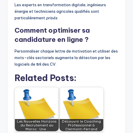
Les experts en transformation digitale, ingénieurs
énergie et techniciens agricoles qualifiés sont
particulièrement
prisés
.
Comment optimiser sa
candidature en ligne ?
Personnaliser chaque lettre de motivation et utiliser des
mots-clés sectoriels augmente la détection par les
logiciels de
tri
des CV.
Related Posts:
Les Nouvelles Horizons
Découvrir le Coaching
du Recrutement au
Professionnel à
Maroc : Une…
Clermont-Ferrand