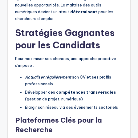
nouvelles opportunités. La maîtrise des outils
numériques devient un atout
déterminant
pour les
chercheurs d’emploi.
Stratégies Gagnantes
pour les Candidats
Pour maximiser ses chances, une approche proactive
s’impose :
Actualiser régulièrement
son CV et ses profils
professionnels
Développer des
compétences transversales
(gestion de projet, numérique)
Élargir son réseau via des événements sectoriels
Plateformes Clés pour la
Recherche