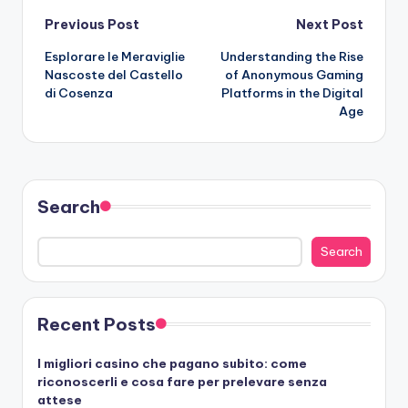
Post
Previous Post
Next Post
Esplorare le Meraviglie
Understanding the Rise
navigation
Nascoste del Castello
of Anonymous Gaming
di Cosenza
Platforms in the Digital
Age
Search
Search
Recent Posts
I migliori casino che pagano subito: come
riconoscerli e cosa fare per prelevare senza
attese