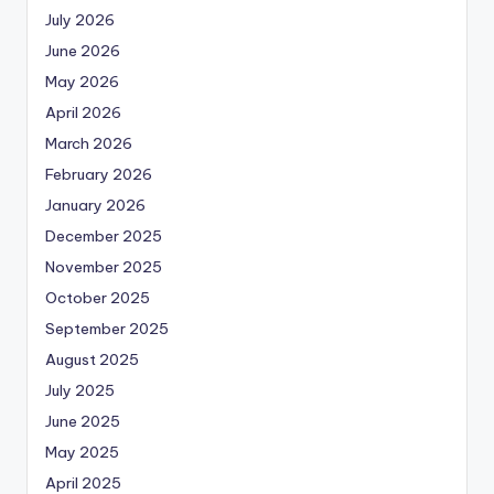
July 2026
June 2026
May 2026
April 2026
March 2026
February 2026
January 2026
December 2025
November 2025
October 2025
September 2025
August 2025
July 2025
June 2025
May 2025
April 2025