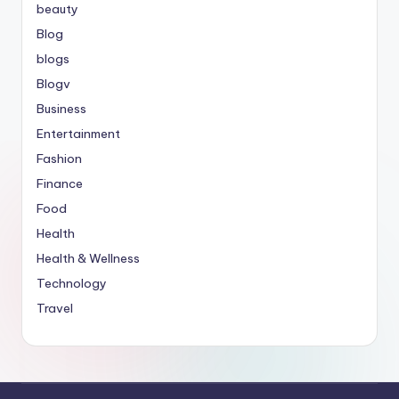
beauty
Blog
blogs
Blogv
Business
Entertainment
Fashion
Finance
Food
Health
Health & Wellness
Technology
Travel