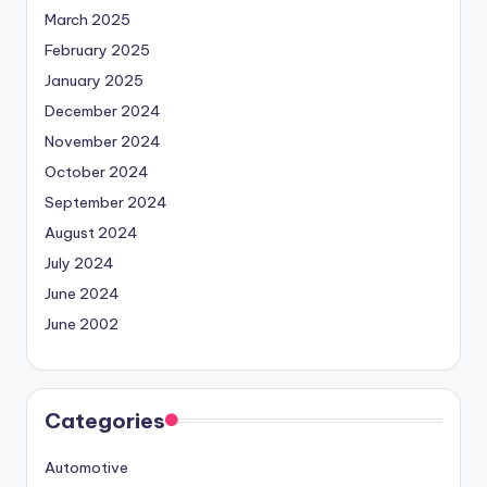
March 2025
February 2025
January 2025
December 2024
November 2024
October 2024
September 2024
August 2024
July 2024
June 2024
June 2002
Categories
Automotive