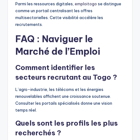
Parmi les ressources digitales,
emploitogo
se distingue
comme un portail centralisant les offres
multisectorielles. Cette visibilité accélère les
recrutements.
FAQ : Naviguer le
Marché de l’Emploi
Comment identifier les
secteurs recrutant au Togo ?
L’agro-industrie, les télécoms et les énergies
renouvelables affichent une croissance soutenue.
Consulter les portails spécialisés donne une vision
temps réel.
Quels sont les profils les plus
recherchés ?