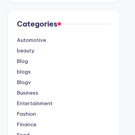
Categories
Automotive
beauty
Blog
blogs
Blogv
Business
Entertainment
Fashion
Finance