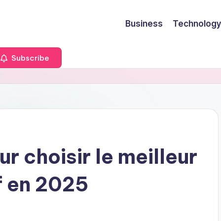
Business
Technology
Subscribe
r choisir le meilleur
if en 2025