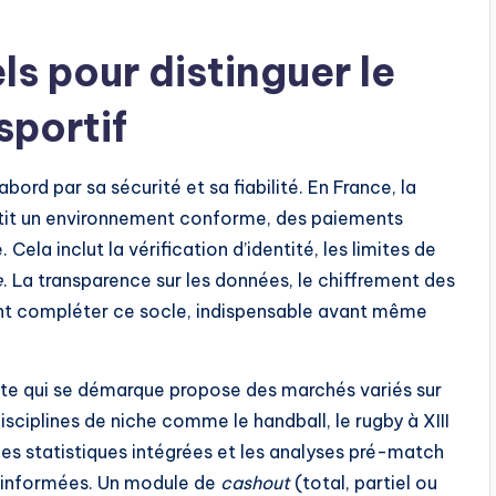
ls pour distinguer le
sportif
bord par sa sécurité et sa fiabilité. En France, la
antit un environnement conforme, des paiements
ela inclut la vérification d’identité, les limites de
e
. La transparence sur les données, le chiffrement des
nent compléter ce socle, indispensable avant même
n site qui se démarque propose des marchés variés sur
 disciplines de niche comme le handball, le rugby à XIII
 les statistiques intégrées et les analyses pré-match
x informées. Un module de
cashout
(total, partiel ou