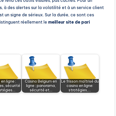
e rend ces outils visibles, pas cachés. Pour un
 à des alertes sur la volatilité et à un service client
 un signe de sérieux. Sur la durée, ce sont ces
distinguent réellement le
meilleur site de pari
en ligne :
Casino Belgium en
Le frisson maîtrisé du
s, sécurité
ligne : panorama,
casino en ligne:
ratégies…
sécurité et…
stratégies,…