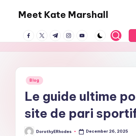
Meet Kate Marshall
Skip
to
From
content
facebook.com
twitter.com
t.me
instagram.com
youtube.com
personal
to
global:
a
full
spectrum
Posted
Blog
in
blog
Le guide ultime pou
site de pari sport
December 26, 2025
DorothyERhodes
Posted