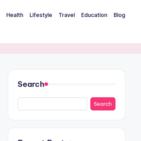
Health
Lifestyle
Travel
Education
Blog
Search
Search