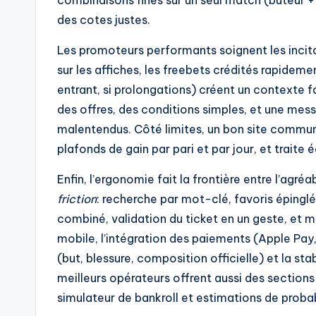
combinaisons fines sur un seul match (buteur +
des cotes justes.
Les promoteurs performants soignent les incitat
sur les affiches, les freebets crédités rapideme
entrant, si prolongations) créent un contexte favo
des offres, des conditions simples, et une mes
malentendus. Côté limites, un bon site commun
plafonds de gain par pari et par jour, et traite
Enfin, l’ergonomie fait la frontière entre l’agréa
friction
: recherche par mot-clé, favoris épinglés
combiné, validation du ticket en un geste, et 
mobile, l’intégration des paiements (Apple Pay
(but, blessure, composition officielle) et la sta
meilleurs opérateurs offrent aussi des sections
simulateur de bankroll et estimations de probab