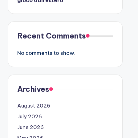
gioco dall’estero
Recent Comments
No comments to show.
Archives
August 2026
July 2026
June 2026