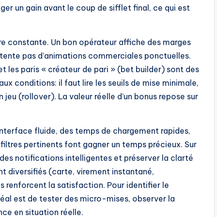
er un gain avant le coup de sifflet final, ce qui est
e constante. Un bon opérateur affiche des marges
ontente pas d’animations commerciales ponctuelles.
t les paris « créateur de pari » (bet builder) sont des
x conditions: il faut lire les seuils de mise minimale,
 jeu (rollover). La valeur réelle d’un bonus repose sur
 interface fluide, des temps de chargement rapides,
filtres pertinents font gagner un temps précieux. Sur
des notifications intelligentes et préserver la clarté
t diversifiés (carte, virement instantané,
s renforcent la satisfaction. Pour identifier le
idéal est de tester des micro-mises, observer la
nce en situation réelle.