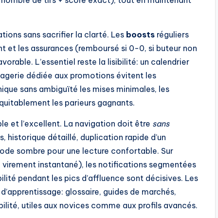
 nombre de tirs + score exact), tout en maintenant
ions sans sacrifier la clarté. Les
boosts
réguliers
nt et les assurances (remboursé si 0-0, si buteur non
rable. L’essentiel reste la lisibilité: un calendrier
sagerie dédiée aux promotions évitent les
ique sans ambiguïté les mises minimales, les
 équitablement les parieurs gagnants.
ble et l’excellent. La navigation doit être
sans
, historique détaillé, duplication rapide d’un
mode sombre pour une lecture confortable. Sur
, virement instantané), les notifications segmentées
bilité pendant les pics d’affluence sont décisives. Les
 d’apprentissage: glossaire, guides de marchés,
ilité, utiles aux novices comme aux profils avancés.