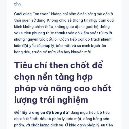
tính.
Cuối cùng, “an toàn” không chỉ nằm ở nền tảng mà còn ở
thói quen sử dụng. Không chia sẻ thông tin nhạy cảm qua
kênh không chính thức, không giao dịch ngoài hệ thống,
và ưu tiên phương thức thanh toán có kiểm soát rủi ro là
những nguyên tắc cốt lõi. Cách tiếp cận có trách nhiệm
luôn đặt yếu tố pháp lý, bảo mật và sự minh bạch lên
hàng đầu, trước cả mức kèo hay khuyến mãi.
Tiêu chí then chốt để
chọn nền tảng hợp
pháp và nâng cao chất
lượng trải nghiệm
Để “
lấy trang cá độ bóng đá
” đúng mục tiêu, bộ tiêu
chí có thể bắt đầu từ pháp lý, bảo mật, công bằng sản
phẩm, và chất lượng dịch vụ. Ở khía cạnh pháp lý, ưu tiên