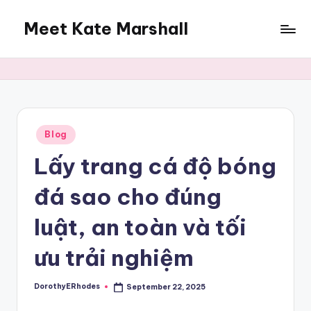
Meet Kate Marshall
Skip
to
From
content
personal
to
global:
a
full
Posted
Blog
in
spectrum
Lấy trang cá độ bóng
blog
đá sao cho đúng
luật, an toàn và tối
ưu trải nghiệm
DorothyERhodes
September 22, 2025
Posted
by