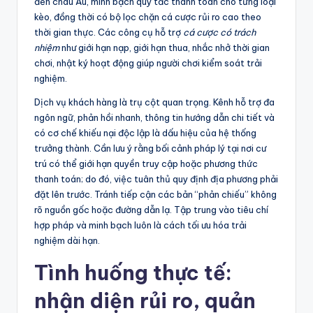
đến châu Âu, minh bạch quy tắc thanh toán cho từng loại
kèo, đồng thời có bộ lọc chặn cá cược rủi ro cao theo
thời gian thực. Các công cụ hỗ trợ
cá cược có trách
nhiệm
như giới hạn nạp, giới hạn thua, nhắc nhở thời gian
chơi, nhật ký hoạt động giúp người chơi kiểm soát trải
nghiệm.
Dịch vụ khách hàng là trụ cột quan trọng. Kênh hỗ trợ đa
ngôn ngữ, phản hồi nhanh, thông tin hướng dẫn chi tiết và
có cơ chế khiếu nại độc lập là dấu hiệu của hệ thống
trưởng thành. Cần lưu ý rằng bối cảnh pháp lý tại nơi cư
trú có thể giới hạn quyền truy cập hoặc phương thức
thanh toán; do đó, việc tuân thủ quy định địa phương phải
đặt lên trước. Tránh tiếp cận các bản “phản chiếu” không
rõ nguồn gốc hoặc đường dẫn lạ. Tập trung vào tiêu chí
hợp pháp và minh bạch luôn là cách tối ưu hóa trải
nghiệm dài hạn.
Tình huống thực tế:
nhận diện rủi ro, quản