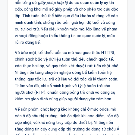
nền tảng có
giấy phép hợp lệ
do cơ quan quản lý uy tín
cấp, công khai mã số giấy phép và cho phép tra cứu độc
lập. Tính tuân thủ thể hiện qua điều khoản rõ ràng về xác
minh danh tính, chống rửa tiền, giới hạn độ tuổi và công
cụ tự loại trừ. Nếu điều khoản mập mờ, lấp lửng về phạm
vi hoạt động hoặc thiếu thông tin cơ quan quản lý, mức
rủi ro đáng kể.
Về bảo mật, tối thiểu cần có mã hóa giao thức HTTPS,
chính sách bảo vệ dữ liệu tuân thủ tiêu chuẩn quốc tế,
xác thực hai lớp, và quy trình xét duyệt rút tiền chặt chẽ.
Những nền tảng chuyên nghiệp công bố kiểm toán hệ
thống, quy tắc lưu trữ dữ liệu và đối tác xử lý thanh toán.
Thêm vào đó, chỉ số minh bạch về tỷ lệ hoàn trả cho
người chơi (RTP), chuẩn công bằng trò chơi và công cụ
kiểm tra giao dịch cũng giúp người dùng yên tâm hơn.
Về sản phẩm, chất lượng kèo không chỉ ở mức odds, mà
còn ở độ sâu thị trường, tính ổn định khi cao điểm, tốc độ
cập nhật, và khả năng truy cập đa thiết bị. Những nền
tảng đáng tin cậy cung cấp thị trường đa dạng từ châu Á