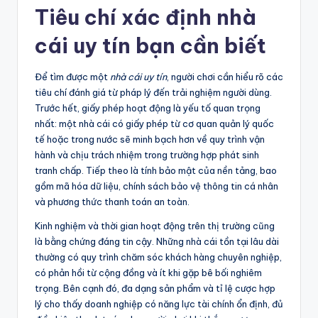
Tiêu chí xác định
nhà
cái uy tín
bạn cần biết
Để tìm được một
nhà cái uy tín
, người chơi cần hiểu rõ các
tiêu chí đánh giá từ pháp lý đến trải nghiệm người dùng.
Trước hết, giấy phép hoạt động là yếu tố quan trọng
nhất: một nhà cái có giấy phép từ cơ quan quản lý quốc
tế hoặc trong nước sẽ minh bạch hơn về quy trình vận
hành và chịu trách nhiệm trong trường hợp phát sinh
tranh chấp. Tiếp theo là tính bảo mật của nền tảng, bao
gồm mã hóa dữ liệu, chính sách bảo vệ thông tin cá nhân
và phương thức thanh toán an toàn.
Kinh nghiệm và thời gian hoạt động trên thị trường cũng
là bằng chứng đáng tin cậy. Những nhà cái tồn tại lâu dài
thường có quy trình chăm sóc khách hàng chuyên nghiệp,
có phản hồi từ cộng đồng và ít khi gặp bê bối nghiêm
trọng. Bên cạnh đó, đa dạng sản phẩm và tỉ lệ cược hợp
lý cho thấy doanh nghiệp có năng lực tài chính ổn định, đủ