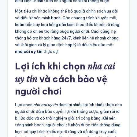
điều kiện thanh toán cho người chơi khi thắng cược.
Một tiêu chí khác không thể bỏ qua là chính sách ưu đãi
và điều khoản minh bạch. Các chương trình khuyến mãi,
hoàn tiền hay hoa hồng cần kèm theo điều khoản rõ ràng,
không có chiêu trò ràng buộc người chơi. Cuối cùng, hệ
thống hỗ trợ khách hàng 24/7, kênh liên hệ nhanh chóng
và thời gian xử lý giao dịch hợp lý là dấu hiệu của một
nhà cái uy tín
thực sự.
nha cai
Lợi ích khi chọn
uy tin
và cách bảo vệ
người chơi
Lựa chọn
nha cai uy tin
đem lại nhiều lợi ích thiết thực cho
người chơi: đảm bảo quyền lợi khi thắng cược, giảm rủi ro
bị lừa đảo và có trải nghiệm giải trí công bằng. Khi nền
tảng minh bạch, người chơi sẽ nhận được tiền thắng đúng
hạn, có quy trình khiếu nại rõ ràng và dễ dàng truy xuất