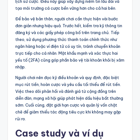
lịch sử cược. Điều này giúp xây dựng niềm tin lâu dài và
tạo môi trường cá cược bền vững hơn cho cả hai bên.
Để bảo vệ bản thân, người chơi cần thực hiện vài bước
đơn giản nhưng hiệu quả. Trước hết, kiểm tra kỹ thông tin
đăng ký và các giấy phép công bố trên trang chủ. Tiếp
theo, sử dụng phương thức thanh toán chính thức như
ngân hàng hoặc ví điện tử có uy tín, tránh chuyển khoản
trực tiếp cho cá nhân. Mật khẩu mạnh và xác thực hai
yếu tố (2FA) cũng góp phần bảo vệ tài khoản khỏi bị xâm
nhập.
Người chơi nên đọc kỹ điều khoản và quy định, đặc biệt
mục rút tiền, hoàn cược và yêu cầu tối thiểu để rút tiền.
Việc theo dõi phản hồi và đánh giá từ cộng đồng trên
diễn đàn, mạng xã hội giúp phát hiện dấu hiệu bất thường
sớm. Cuối cùng, đặt giới hạn cược và quản lý vốn chặt
chẽ để giảm thiểu tác động tiêu cực khi không may gặp
rủi ro.
Case study và ví dụ