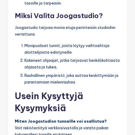
tasoille ja tarpeisiin.
Miksi Valita Joogastudio?
Joogastudio tarjoaa monia etuja perinteisiin studioihin
verrattuna.
Monipuoliset tunnit, joista löytyy vaihtoehtoja
aloittelijoista edistyneille.
Kokeneet ohjaajat, jotka tarjoavat henkilökohtaista
ohjausta ja tukea.
Rauhallinen ympäristö, joka auttaa keskittymään ja
parantamaan mielenrauhaa.
Usein Kysyttyjä
Kysymyksiä
Miten Joogastudion tunneille voi osallistua?
Voit rekisteröityä verkkosivustolla ja varata paikan
haluamallesi tunnille etukäteen.