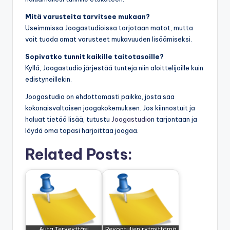
Mitä varusteita tarvitsee mukaan?
Useimmissa Joogastudioissa tarjotaan matot, mutta
voit tuoda omat varusteet mukavuuden lisäämiseksi.
Sopivatko tunnit kaikille taitotasoille?
Kyllä, Joogastudio järjestää tunteja niin aloittelijoille kuin
edistyneillekin.
Joogastudio on ehdottomasti paikka, josta saa
kokonaisvaltaisen joogakokemuksen. Jos kiinnostuit ja
haluat tietää lisää, tutustu
Joogastudio
n tarjontaan ja
löydä oma tapasi harjoittaa joogaa.
Related Posts:
Auta Terveyttäsi
Revontulien rytmittämä