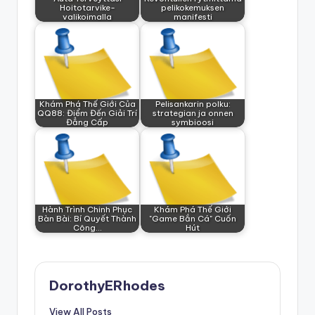
Hoitotarvike-
pelikokemuksen
valikoimalla
manifesti
Khám Phá Thế Giới Của
Pelisankarin polku:
QQ88: Điểm Đến Giải Trí
strategian ja onnen
Đẳng Cấp
symbioosi
Hành Trình Chinh Phục
Khám Phá Thế Giới
Bàn Bài: Bí Quyết Thành
"Game Bắn Cá" Cuốn
Công…
Hút
DorothyERhodes
View All Posts