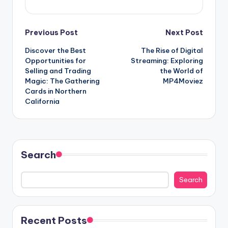
Post
Previous Post
Next Post
Discover the Best
The Rise of Digital
navigation
Opportunities for
Streaming: Exploring
Selling and Trading
the World of
Magic: The Gathering
MP4Moviez
Cards in Northern
California
Search
Search
Recent Posts