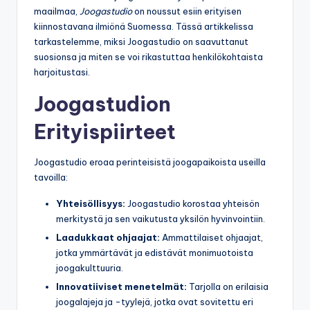
maailmaa,
Joogastudio
on noussut esiin erityisen
kiinnostavana ilmiönä Suomessa. Tässä artikkelissa
tarkastelemme, miksi Joogastudio on saavuttanut
suosionsa ja miten se voi rikastuttaa henkilökohtaista
harjoitustasi.
Joogastudion
Erityispiirteet
Joogastudio eroaa perinteisistä joogapaikoista useilla
tavoilla:
Yhteisöllisyys:
Joogastudio korostaa yhteisön
merkitystä ja sen vaikutusta yksilön hyvinvointiin.
Laadukkaat ohjaajat:
Ammattilaiset ohjaajat,
jotka ymmärtävät ja edistävät monimuotoista
joogakulttuuria.
Innovatiiviset menetelmät:
Tarjolla on erilaisia
joogalajeja ja -tyylejä, jotka ovat sovitettu eri