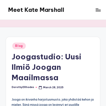
Meet Kate Marshall
Skip
to
From
content
personal
to
global:
a
full
Posted
Blog
in
spectrum
Joogastudio: Uusi
blog
Ilmiö Joogan
Maailmassa
DorothyERhodes
March 28, 2025
Posted
by
Jooga on ikivanha harjoitusmuoto, joka yhdistää kehon ja
mielen. Siinä missä jooga on levinnyt eri puolille