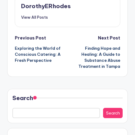
DorothyERhodes
View All Posts
Post
Previous Post
Next Post
Exploring the World of
Finding Hope and
navigation
Conscious Catering: A
Healing: A Guide to
Fresh Perspective
Substance Abuse
Treatment in Tampa
Search
Search