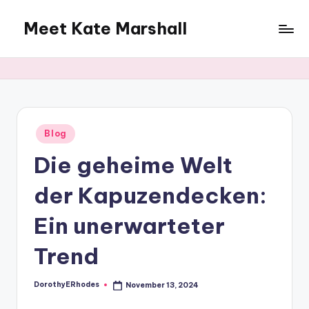
Meet Kate Marshall
Skip
to
From
content
personal
to
global:
a
full
Posted
Blog
in
spectrum
Die geheime Welt
blog
der Kapuzendecken:
Ein unerwarteter
Trend
DorothyERhodes
November 13, 2024
Posted
by