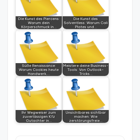
Die Kunst des Piercens:
Die Kunst des
Warum dein
Solventless: Warum Cali
Körperschmuck in…
Plates und…
Süße Renaissance:
Meistere deine Business-
Warum Cookies heute
Tools: Von Outlook-
Handwerk,…
Tricks…
Ihr Wegweiser zum
Unsichtbares sichtbar
zuverlässigen Kfz
machen: Wie
Gutachter in…
zerstörungsfreie…