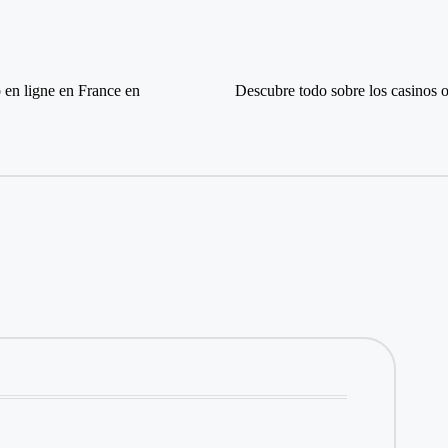
 en ligne en France en
Descubre todo sobre los casinos 