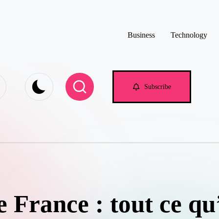
Business
Technology
e.com
Subscribe
 France : tout ce qu’