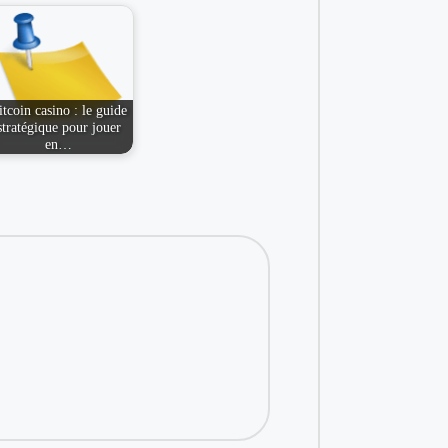
itcoin casino : le guide
stratégique pour jouer
en…