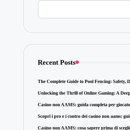
Recent Posts
The Complete Guide to Pool Fencing: Safety,
Unlocking the Thrill of Online Gaming: A Dee
Casino non AAMS: guida completa per giocatori i
Scopri i pro e i contro dei casino non aams: guid
Casino non AAMS: cosa sapere prima di sceglier