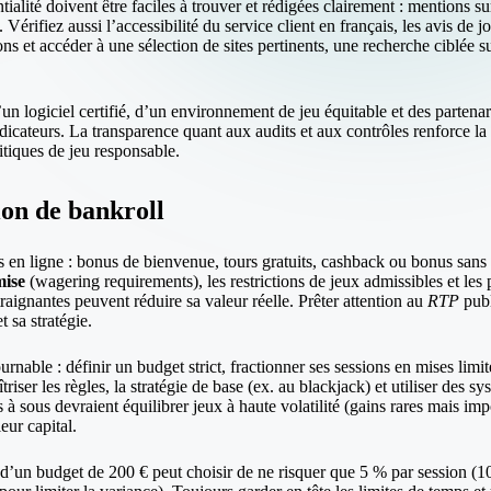
tialité doivent être faciles à trouver et rédigées clairement : mentions su
. Vérifiez aussi l’accessibilité du service client en français, les avis de 
ns et accéder à une sélection de sites pertinents, une recherche ciblée s
’un logiciel certifié, d’un environnement de jeu équitable et des partena
cateurs. La transparence quant aux audits et aux contrôles renforce la 
itiques de jeu responsable.
ion de bankroll
os en ligne : bonus de bienvenue, tours gratuits, cashback ou bonus sans
mise
(wagering requirements), les restrictions de jeux admissibles et les
aignantes peuvent réduire sa valeur réelle. Prêter attention au
RTP
publ
 sa stratégie.
able : définir un budget strict, fractionner ses sessions en mises limité
triser les règles, la stratégie de base (ex. au blackjack) et utiliser des s
sous devraient équilibrer jeux à haute volatilité (gains rares mais import
leur capital.
 d’un budget de 200 € peut choisir de ne risquer que 5 % par session (10