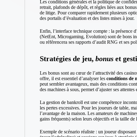
Les conditions générales et la politique de confiden
retrait, plafonds de dépôt, et règles liées aux bonus
de litige. Pour comparer rapidement plusieurs optio
des portails d’évaluation et des listes mises à jour.
Enfin, l’interface technique compte : la présence d
(NetEnt, Microgaming, Evolution) sont de bons indi
ou référencera ses rapports d’audit RNG et ses pol
Stratégies de jeu,
bonus
et gest
Les bonus sont au cœur de l’attractivité des casin
offre, il est essentiel d’analyser les
conditions de 
peut sembler avantageux, mais des conditions contr
des machines à sous, permet d’ajuster ses attentes et
La gestion de bankroll est une compétence incontourn
les pertes excessives. Pour les joueurs de table, maî
l’avantage de la maison. Les amateurs de machines à 
gains fréquents) selon leurs objectifs et la taille de 
Exemple de scénario réaliste : un joueur disposant