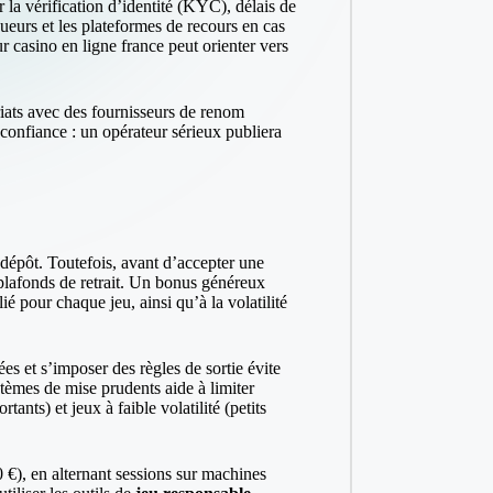
r la vérification d’identité (KYC), délais de
joueurs et les plateformes de recours en cas
ur
casino en ligne france
peut orienter vers
riats avec des fournisseurs de renom
confiance : un opérateur sérieux publiera
 dépôt. Toutefois, avant d’accepter une
 plafonds de retrait. Un bonus généreux
ié pour chaque jeu, ainsi qu’à la volatilité
es et s’imposer des règles de sortie évite
ystèmes de mise prudents aide à limiter
ants) et jeux à faible volatilité (petits
 €), en alternant sessions sur machines