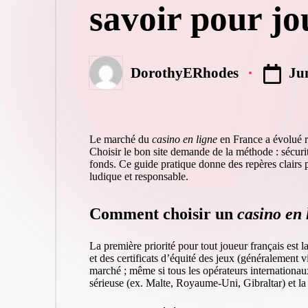
savoir pour jo
Ju
DorothyERhodes
Posted
by
Le marché du
casino en ligne
en France a évolué r
Choisir le bon site demande de la méthode : sécurité
fonds. Ce guide pratique donne des repères clairs 
ludique et responsable.
Comment choisir un
casino en 
La première priorité pour tout joueur français est l
et des certificats d’équité des jeux (généralement
marché ; même si tous les opérateurs internationaux
sérieuse (ex. Malte, Royaume-Uni, Gibraltar) et l