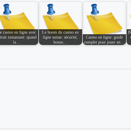
e casino en ligne avec
Le boom du casino en
B
trait instantané: quand
ligne suisse: sécurité,
Casino en ligne: guide
la…
bonus…
complet pour jouer en…