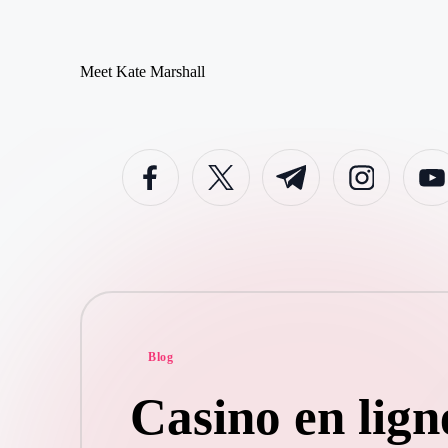
Skip
Meet Kate Marshall
to
From
content
personal
to
global:
facebook.com
twitter.com
t.me
instagram.com
youtub
a
full
spectrum
blog
Posted
Blog
in
Casino en ligne