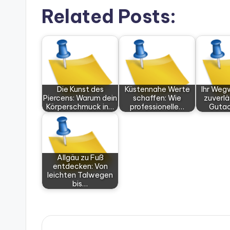
Related Posts:
Die Kunst des
Küstennahe Werte
Ihr Weg
Piercens: Warum dein
schaffen: Wie
zuverlä
Körperschmuck in…
professionelle…
Gutac
Allgäu zu Fuß
entdecken: Von
leichten Talwegen
bis…