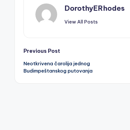
DorothyERhodes
View All Posts
Post
Previous Post
Neotkrivena čarolija jednog
navigation
Budimpeštanskog putovanja