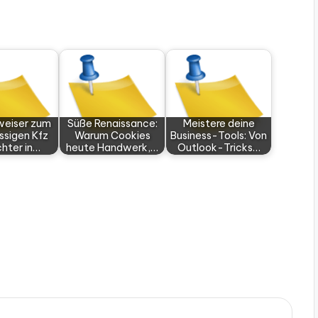
weiser zum
Süße Renaissance:
Meistere deine
ssigen Kfz
Warum Cookies
Business-Tools: Von
hter in…
heute Handwerk,…
Outlook-Tricks…