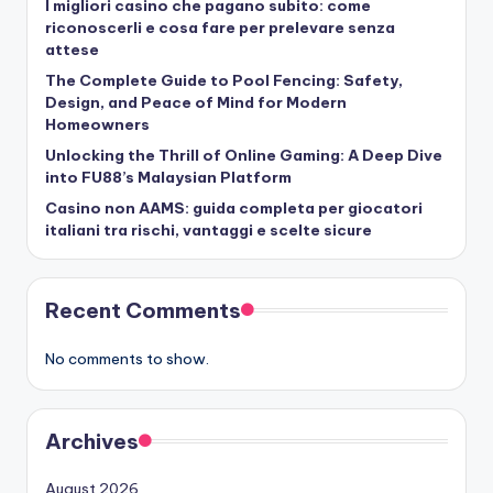
I migliori casino che pagano subito: come
riconoscerli e cosa fare per prelevare senza
attese
The Complete Guide to Pool Fencing: Safety,
Design, and Peace of Mind for Modern
Homeowners
Unlocking the Thrill of Online Gaming: A Deep Dive
into FU88’s Malaysian Platform
Casino non AAMS: guida completa per giocatori
italiani tra rischi, vantaggi e scelte sicure
Recent Comments
No comments to show.
Archives
August 2026