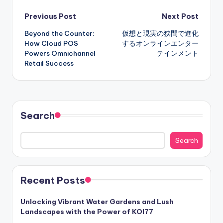
Post
Previous Post
Next Post
Beyond the Counter:
仮想と現実の狭間で進化
navigation
How Cloud POS
するオンラインエンター
Powers Omnichannel
テインメント
Retail Success
Search
Search
Recent Posts
Unlocking Vibrant Water Gardens and Lush
Landscapes with the Power of KOI77