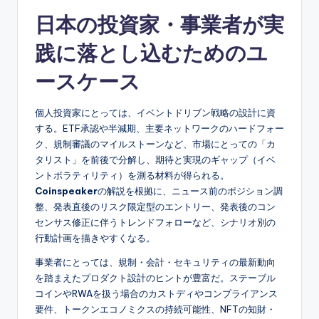
日本の投資家・事業者が実
践に落とし込むためのユ
ースケース
個人投資家にとっては、イベントドリブン戦略の設計に資
する。ETF承認や半減期、主要ネットワークのハードフォー
ク、規制審議のマイルストーンなど、市場にとっての「カ
タリスト」を前後で分解し、期待と実現のギャップ（イベ
ントボラティリティ）を測る材料が得られる。
Coinspeaker
の解説を根拠に、ニュース前のポジション調
整、発表直後のリスク限定型のエントリー、発表後のコン
センサス修正に伴うトレンドフォローなど、シナリオ別の
行動計画を描きやすくなる。
事業者にとっては、規制・会計・セキュリティの最新動向
を踏まえたプロダクト設計のヒントが豊富だ。ステーブル
コインやRWAを扱う場合のカストディやコンプライアンス
要件、トークンエコノミクスの持続可能性、NFTの知財・