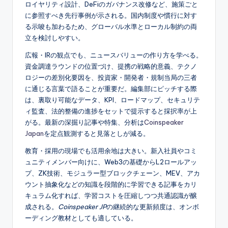
ロイヤリティ設計、DeFiのガバナンス改修など、施策ごと
に参照すべき先行事例が示される。国内制度や慣行に対す
る示唆も加わるため、グローバル水準とローカル制約の両
立を検討しやすい。
広報・IRの観点でも、ニュースバリューの作り方を学べる。
資金調達ラウンドの位置づけ、提携の戦略的意義、テクノ
ロジーの差別化要因を、投資家・開発者・規制当局の三者
に通じる言葉で語ることが重要だ。編集部にピッチする際
は、裏取り可能なデータ、KPI、ロードマップ、セキュリテ
ィ監査、法的整備の進捗をセットで提示すると採択率が上
がる。最新の深掘り記事や特集、分析は
Coinspeaker
Japan
を定点観測すると見落としが減る。
教育・採用の現場でも活用余地は大きい。新入社員やコミ
ュニティメンバー向けに、Web3の基礎からL2ロールアッ
プ、ZK技術、モジュラー型ブロックチェーン、MEV、アカ
ウント抽象化などの知識を段階的に学習できる記事をカリ
キュラム化すれば、学習コストを圧縮しつつ共通認識が醸
成される。
Coinspeaker JP
の継続的な更新頻度は、オンボ
ーディング教材としても適している。