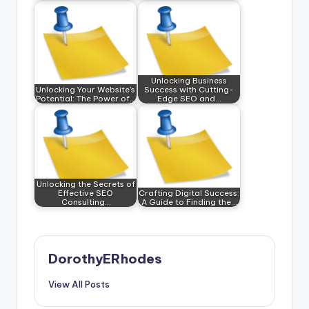
Unlocking Business
Unlocking Your Website's
Success with Cutting-
Potential: The Power of…
Edge SEO and…
Unlocking the Secrets of
Effective SEO
Crafting Digital Success:
Consulting…
A Guide to Finding the…
DorothyERhodes
View All Posts