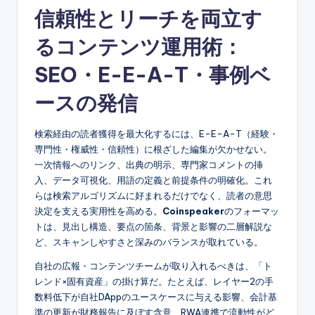
信頼性とリーチを両立す
るコンテンツ運用術：
SEO・E-E-A-T・事例ベ
ースの発信
検索経由の読者獲得を最大化するには、E-E-A-T（経験・
専門性・権威性・信頼性）に根ざした編集が欠かせない。
一次情報へのリンク、出典の明示、専門家コメントの挿
入、データ可視化、用語の定義と前提条件の明確化。これ
らは検索アルゴリズムに好まれるだけでなく、読者の意思
決定を支える実用性を高める。
Coinspeaker
のフォーマッ
トは、見出し構造、要点の箇条、背景と影響の二層解説な
ど、スキャンしやすさと深みのバランスが取れている。
自社の広報・コンテンツチームが取り入れるべきは、「ト
レンド×固有資産」の掛け算だ。たとえば、レイヤー2の手
数料低下が自社DAppのユースケースに与える影響、会計基
準の更新が財務報告に及ぼす含意、RWA連携で流動性がど