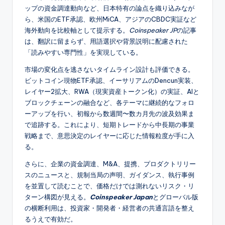
ップの資金調達動向など、日本特有の論点を織り込みなが
ら、米国のETF承認、欧州MiCA、アジアのCBDC実証など
海外動向を比較軸として提示する。
Coinspeaker JP
の記事
は、翻訳に留まらず、用語選択や背景説明に配慮された
「読みやすい専門性」を実現している。
市場の変化点を逃さないタイムライン設計も評価できる。
ビットコイン現物ETF承認、イーサリアムのDencun実装、
レイヤー2拡大、RWA（現実資産トークン化）の実証、AIと
ブロックチェーンの融合など、各テーマに継続的なフォロ
ーアップを行い、初報から数週間〜数カ月先の波及効果ま
で追跡する。これにより、短期トレードから中長期の事業
戦略まで、意思決定のレイヤーに応じた情報粒度が手に入
る。
さらに、企業の資金調達、M&A、提携、プロダクトリリー
スのニュースと、規制当局の声明、ガイダンス、執行事例
を並置して読むことで、価格だけでは測れないリスク・リ
ターン構図が見える。
Coinspeaker Japan
とグローバル版
の横断利用は、投資家・開発者・経営者の共通言語を整え
るうえで有効だ。