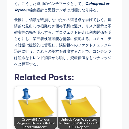
く。こうした運用のベンチマークとして、
Coinspeaker
Japan
の編集設計と更新テンポは指標になり得る。
最後に、信頼を毀損しないための留意点を挙げておく。煽
情的な見出しや根拠なき価格予想は避け、リスク開示と不
確実性の幅を明示する。プロジェクト紹介は利害関係を明
らかにし、第三者検証可能な情報に依拠する。コミュニテ
ィ対話は建設的に管理し、誤情報へのファクトチェックを
迅速に行う。これらの基本を徹底することで、コンテンツ
は短命なトレンド消費から脱し、資産価値をもつナレッジ
へと昇華する。
Related Posts:
Crown88 Across
Unlock Your Website’s
Regions: How a Global
Potential With a Free AI
Entertainment…
SEO Report