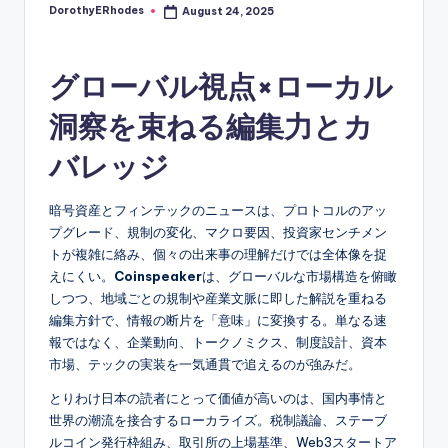
DorothyERhodes
August 24, 2025
Posted
by
グローバル視点×ローカル
洞察を束ねる編集力とカ
バレッジ
暗号資産とフィンテックのニュースは、プロトコルのアッ
プグレード、規制の変化、マクロ要因、投資家センチメン
トが複雑に絡み、個々の出来事の理解だけでは全体像を捉
えにくい。
Coinspeaker
は、グローバルな市場構造を俯瞰
しつつ、地域ごとの規制や産業文脈に即した解説を重ねる
編集方針で、情報の断片を「意味」に変換する。単なる速
報ではなく、企業動向、トークノミクス、制度設計、資本
市場、テックの実装を一気通貫で追えるのが強みだ。
とりわけ日本の読者にとって価値が高いのは、国内事情と
世界の潮流を接合するローカライズ。税制議論、ステーブ
ルコイン発行枠組み、取引所の上場基準、Web3スタートア