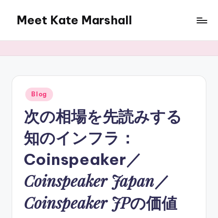
Meet Kate Marshall
Skip
to
From
content
personal
to
global:
a
full
Posted
Blog
in
spectrum
次の相場を先読みする
blog
知のインフラ：
Coinspeaker
／
Coinspeaker Japan
／
Coinspeaker JP
の価値