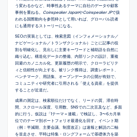
う変わるかなど、時事性あるテーマに自社のデータや顧客
事例を重ねる。
Coinspeaker Japan
や
Coinspeaker JP
で扱
われる国際動向を参照枠として用いれば、グローバル読者
にも通用するストーリーになる。
SEOの実装としては、検索意図（インフォメーショナル／
ナビゲーショナル／トランザクショナル）ごとに記事の役
割を明確化し、見出しに主要キーワードと補助語を自然に
織り込む。構造化データの整備、内部リンクの設計、重複
回避のカノニカル化、更新履歴の明示で、クローラビリテ
ィと信頼性が向上する。被リンク獲得は、調査レポート、
ベンチマーク、用語集、オープンデータの公開が有効で、
コミュニティや研究者に引用される「使える資産」を提供
することが近道だ。
成果の測定は、検索順位だけでなく、リードの質、滞在時
間、スクロール深度、引用数、SNSでの二次言及など、多面
的に行う。仮説は「1テーマ＝連載」で検証し、3〜6カ月単
位でのテーマ別ポートフォリオ最適化を回す。イベント期
（例：半減期、主要会議、制度改正）は速報と解説の二軸
を並走させ、平時は特集・ロングフォームで基礎体力を築