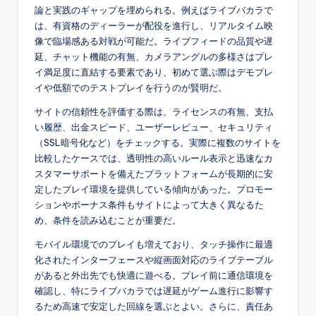
論と実践のギャップを埋められる。例えばライブバカラで
は、有資格のディーラーが配役を進行し、リアルタイム映
像で臨場感ある対戦が可能だ。ライブフィードの品質や遅
延、チャット機能の有無、カメラアングルの多様さはプレ
イ満足度に直結する要素であり、初めて選ぶ際はデモプレ
イや低額でのテストプレイを行うのが賢明だ。
サイトの信頼性を評価する際は、ライセンスの有無、支払
い履歴、出金スピード、ユーザーレビュー、セキュリティ
（SSL暗号化など）をチェックする。実際に複数のサイトを
比較したケースでは、透明性の高いルール表示と迅速なカ
スタマーサポートを備えたプラットフォームが長期的に安
定したプレイ環境を提供している傾向があった。プロモー
ションやボーナス条件もサイトによって大きく異なるた
め、条件を読み込むことが重要だ。
モバイル環境でのプレイも増えており、タッチ操作に最適
化されたインターフェースや縦画面対応のライブテーブル
があると外出先でも快適に遊べる。プレイ前に通信環境を
確認し、特にライブバカラでは遅延がゲーム進行に影響す
るため高速で安定した回線を選ぶとよい。さらに、責任あ