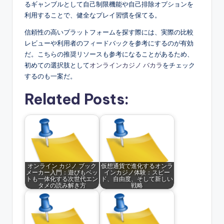
るギャンブルとして自己制限機能や自己排除オプションを
利用することで、健全なプレイ習慣を保てる。
信頼性の高いプラットフォームを探す際には、実際の比較
レビューや利用者のフィードバックを参考にするのが有効
だ。こちらの推奨リソースも参考になることがあるため、
初めての選択肢として
オンラインカジノ バカラ
をチェック
するのも一案だ。
Related Posts:
オンライン カジノ ブック
仮想通貨で進化するオンラ
メーカー入門：遊びもベッ
インカジノ体験：スピー
トも一体化する次世代エン
ド、自由度、そして新しい
タメの読み解き方
戦略