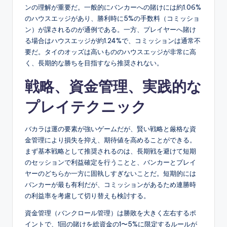
ンの理解が重要だ。一般的にバンカーへの賭けには約1.06%
のハウスエッジがあり、勝利時に5%の手数料（コミッショ
ン）が課されるのが通例である。一方、プレイヤーへ賭け
る場合はハウスエッジが約1.24%で、コミッションは通常不
要だ。タイのオッズは高いもののハウスエッジが非常に高
く、長期的な勝ちを目指すなら推奨されない。
戦略、資金管理、実践的な
プレイテクニック
バカラは運の要素が強いゲームだが、賢い戦略と厳格な資
金管理により損失を抑え、期待値を高めることができる。
まず基本戦略として推奨されるのは、長期戦を避けて短期
のセッションで利益確定を行うことと、バンカーとプレイ
ヤーのどちらか一方に固執しすぎないことだ。短期的には
バンカーが最も有利だが、コミッションがあるため連勝時
の利益率を考慮して切り替えも検討する。
資金管理（バンクロール管理）は勝敗を大きく左右するポ
イントで、1回の賭けを総資金の1〜5%に限定するルールが