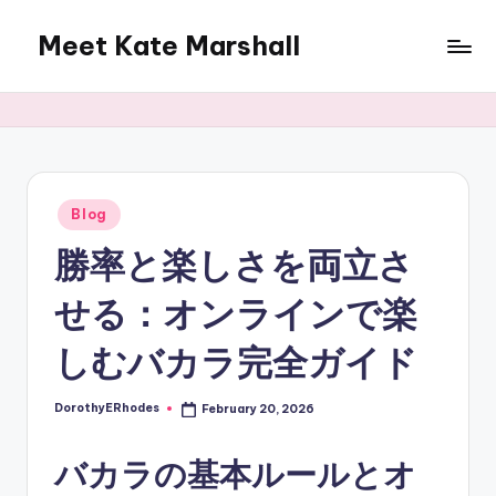
Meet Kate Marshall
Skip
to
From
content
personal
to
global:
a
full
Posted
Blog
in
spectrum
勝率と楽しさを両立さ
blog
せる：オンラインで楽
しむバカラ完全ガイド
DorothyERhodes
February 20, 2026
Posted
by
バカラの基本ルールとオ