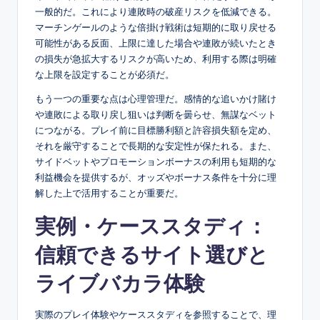
一般的だ。これにより連敗時の破産リスクを低減できる。
マーチンゲールのような倍掛け戦術は短期的に取り戻せる
可能性がある反面、上限に達した場合や連敗が続いたとき
の損失が急拡大するリスクが高いため、利用する際は明確
な上限を設定することが必須だ。
もう一つの重要な点は心理管理だ。感情的な追いかけ賭け
や連敗による取り戻し狙いは判断を曇らせ、無謀なベット
につながる。プレイ前に目標勝利額と許容損失額を定め、
それを厳守することで長期的な安定性が保たれる。また、
サイドベットやプロモーションボーナスの利用も短期的な
利益機会を提供するが、オッズやボーナス条件を十分に理
解した上で活用することが重要だ。
実例・ケーススタディ：
信頼できるサイト選びと
ライブバカラ体験
実際のプレイ体験やケーススタディを参照することで、理