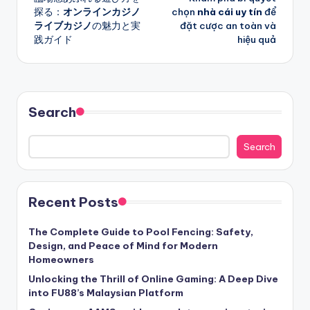
navigation
探る：
オンラインカジノ
chọn
nhà cái uy tín
để
ライブカジノ
の魅力と実
đặt cược an toàn và
践ガイド
hiệu quả
Search
Search
Recent Posts
The Complete Guide to Pool Fencing: Safety,
Design, and Peace of Mind for Modern
Homeowners
Unlocking the Thrill of Online Gaming: A Deep Dive
into FU88’s Malaysian Platform