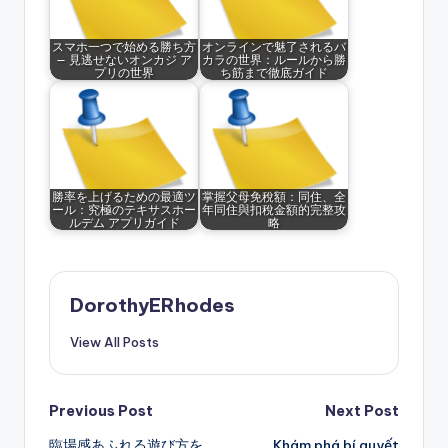
スマホ一つで始める勝ち方
オンラインで魅了されるバ
— 見逃せないオンカジ ア
カラの世界：ルールから勝
プリの世界
ち筋まで徹底ガイド
勝率を上げるための最適ツ
掌握父母免稅額：同住、全
ール：究極のテキサスホー
年同住與扣稅金額的完整攻
ルデム アプリガイド
略
DorothyERhodes
View All Posts
Post
Previous Post
Next Post
臨場感あふれる遊び方を
Khám phá bí quyết