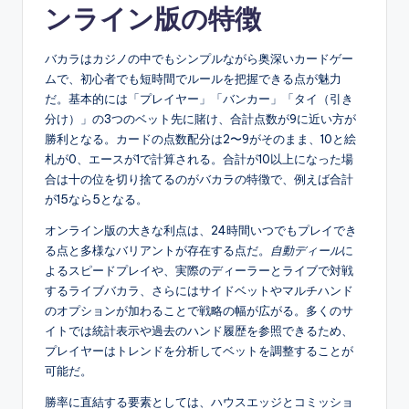
ンライン版の特徴
バカラはカジノの中でもシンプルながら奥深いカードゲー
ムで、初心者でも短時間でルールを把握できる点が魅力
だ。基本的には「プレイヤー」「バンカー」「タイ（引き
分け）」の3つのベット先に賭け、合計点数が9に近い方が
勝利となる。カードの点数配分は2〜9がそのまま、10と絵
札が0、エースが1で計算される。合計が10以上になった場
合は十の位を切り捨てるのがバカラの特徴で、例えば合計
が15なら5となる。
オンライン版の大きな利点は、24時間いつでもプレイでき
る点と多様なバリアントが存在する点だ。
自動ディール
に
よるスピードプレイや、実際のディーラーとライブで対戦
するライブバカラ、さらにはサイドベットやマルチハンド
のオプションが加わることで戦略の幅が広がる。多くのサ
イトでは統計表示や過去のハンド履歴を参照できるため、
プレイヤーはトレンドを分析してベットを調整することが
可能だ。
勝率に直結する要素としては、ハウスエッジとコミッショ