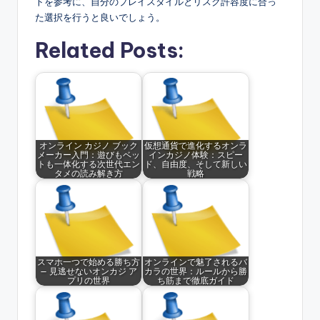
トを参考に、自分のプレイスタイルとリスク許容度に合っ
た選択を行うと良いでしょう。
Related Posts:
オンライン カジノ ブック
仮想通貨で進化するオンラ
メーカー入門：遊びもベッ
インカジノ体験：スピー
トも一体化する次世代エン
ド、自由度、そして新しい
タメの読み解き方
戦略
スマホ一つで始める勝ち方
オンラインで魅了されるバ
— 見逃せないオンカジ ア
カラの世界：ルールから勝
プリの世界
ち筋まで徹底ガイド