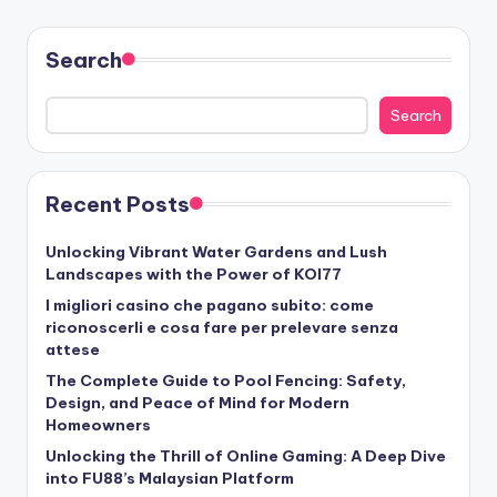
Search
Search
Recent Posts
Unlocking Vibrant Water Gardens and Lush
Landscapes with the Power of KOI77
I migliori casino che pagano subito: come
riconoscerli e cosa fare per prelevare senza
attese
The Complete Guide to Pool Fencing: Safety,
Design, and Peace of Mind for Modern
Homeowners
Unlocking the Thrill of Online Gaming: A Deep Dive
into FU88’s Malaysian Platform