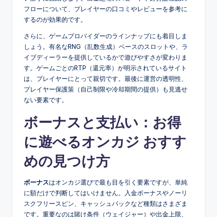
フローについて、プレイヤーの口コミやレビューを参考に
するのが効果的です。
さらに、ゲームプロバイダーのラインナップにも着目しま
しょう。有名なRNG（乱数生成）ベースのスロットや、ラ
イブディーラーを提供しているかで遊びやすさが変わりま
す。ゲームごとのRTP（還元率）が明示されているサイト
は、プレイヤーにとって親切です。最後に運営の透明性、
プレイヤー保護策（自己制限や冷却期間の提供）も見逃せ
ない要素です。
ボーナスと支払い：お得
に遊べる
オンカジ おすす
め
の見つけ方
ボーナス
はオンカジ選びで最も目を引く要素ですが、単純
に額だけで判断してはいけません。入金ボーナスやノーリ
スクフリースピン、キャッシュバックなど種類はさまざま
です。重要なのは賭け条件（ウェイジャー）や出金上限、