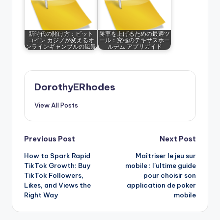
新時代の賭け方：ビット
勝率を上げるための最適ツ
コイン カジノが変えるオ
ール：究極のテキサスホー
ンラインギャンブルの風景
ルデム アプリガイド
DorothyERhodes
View All Posts
Post
Previous Post
Next Post
How to Spark Rapid
Maîtriser le jeu sur
navigation
TikTok Growth: Buy
mobile : l’ultime guide
TikTok Followers,
pour choisir son
Likes, and Views the
application de poker
Right Way
mobile