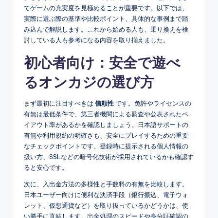
てゲームの充実度を見極めることが重要です。以下では、
実際に選ぶ際の基準や比較ポイント、具体的な事例まで踏
み込んで解説します。これから始める人も、乗り換えを検
討している人も参考になる内容を取り揃えました。
初心者向け：安全で遊べ
るオンカジの選び方
まず最初に注目すべきは
信頼性
です。免許やライセンスの
有無は最低条件で、第三者機関による監査や公表されたペ
イアウト率があるかを確認しましょう。日本語サポートの
有無や利用規約の明確さも、安全にプレイするための重要
なチェックポイントです。登録時に提示される個人情報の
扱い方、SSLなどの暗号化技術が採用されているかも確認す
ると安心です。
次に、入出金方法の多様性と手数料の有無を比較します。
日本ユーザー向けに便利な決済手段（銀行振込、電子ウォ
レット、仮想通貨など）を取り扱っているかどうかは、使
い勝手に直結します。出金処理のスピードや身分証確認の