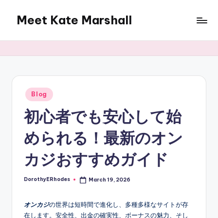
Meet Kate Marshall
Skip
to
From
content
personal
to
global:
a
full
Posted
Blog
in
spectrum
初心者でも安心して始
blog
められる！最新のオン
カジおすすめガイド
DorothyERhodes
March 19, 2026
Posted
by
オンカジ
の世界は短時間で進化し、多種多様なサイトが存
在します。安全性、出金の確実性、ボーナスの魅力、そし