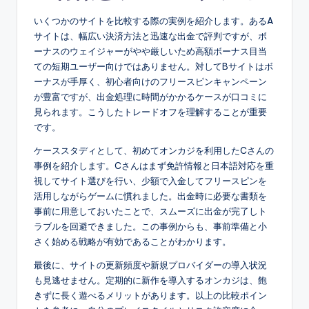
いくつかのサイトを比較する際の実例を紹介します。あるA
サイトは、幅広い決済方法と迅速な出金で評判ですが、ボ
ーナスのウェイジャーがやや厳しいため高額ボーナス目当
ての短期ユーザー向けではありません。対してBサイトはボ
ーナスが手厚く、初心者向けのフリースピンキャンペーン
が豊富ですが、出金処理に時間がかかるケースが口コミに
見られます。こうしたトレードオフを理解することが重要
です。
ケーススタディとして、初めてオンカジを利用したCさんの
事例を紹介します。Cさんはまず免許情報と日本語対応を重
視してサイト選びを行い、少額で入金してフリースピンを
活用しながらゲームに慣れました。出金時に必要な書類を
事前に用意しておいたことで、スムーズに出金が完了しト
ラブルを回避できました。この事例からも、事前準備と小
さく始める戦略が有効であることがわかります。
最後に、サイトの更新頻度や新規プロバイダーの導入状況
も見逃せません。定期的に新作を導入するオンカジは、飽
きずに長く遊べるメリットがあります。以上の比較ポイン