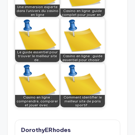
Une immersion experte
dans l’univers du casino
Casino en ligne: guide
en ligne
complet pour jouer en…
Le guide essentiel pour
trouver le meilleur site
Casino en ligne : guide
de…
essentiel pour choisir,…
Casino en ligne :
Comment identifier le
comprendre, comparer
meilleur site de paris
et jouer avec…
sportif…
DorothyERhodes