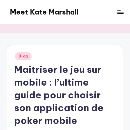
Meet Kate Marshall
Skip
to
From
content
personal
to
global:
a
full
Posted
Blog
in
spectrum
Maîtriser le jeu sur
blog
mobile : l’ultime
guide pour choisir
son application de
poker mobile