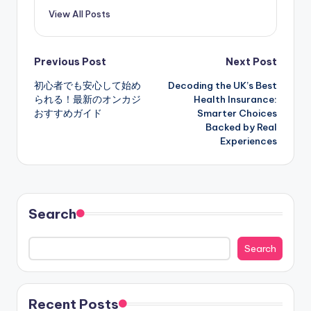
View All Posts
Post
Previous Post
Next Post
初心者でも安心して始め
Decoding the UK’s Best
navigation
られる！最新のオンカジ
Health Insurance:
おすすめガイド
Smarter Choices
Backed by Real
Experiences
Search
Search
Recent Posts