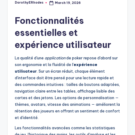
DorothyERhodes
March 19, 2026
Posted
by
Fonctionnalités
essentielles et
expérience utilisateur
La qualité d'une
application
de poker repose d'abord sur
son ergonomie et la fluidité de l'
expérience
utilisateur
. Sur un écran réduit, chaque élément
d'interface doit être pensé pour une lecture rapide et
des commandes intuitives : tailles de boutons adaptées,
navigation claire entre les tables, affichage lisible des
cartes et des jetons. Les options de personnalisation —
thèmes, avatars, vitesse des animations — améliorent la
rétention des joueurs en offrant un sentiment de confort
et d'identité.
Les fonctionnalités avancées comme les statistiques
de jeu, l'historique des mains, les outils d'analyse et les