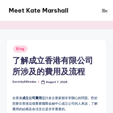
Meet Kate Marshall
Skip
to
From
content
personal
to
global:
a
full
Posted
Blog
in
spectrum
了解成立香港有限公司
blog
所涉及的費用及流程
DorothyERhodes
August 7, 2025
Posted
by
在香港
成立公司費用
是許多企業家都非常關心的問題。對於
想要在香港這個重要國際金融中心成立公司的人來說，了解
費用的結構及各項支出是非常重要的。