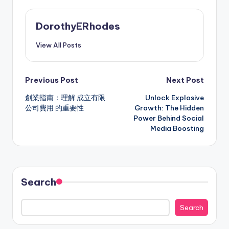
DorothyERhodes
View All Posts
Post
Previous Post
Next Post
創業指南：理解
成立有限
Unlock Explosive
navigation
公司費用
的重要性
Growth: The Hidden
Power Behind Social
Media Boosting
Search
Search