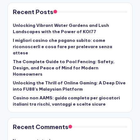
Recent Posts
Unlocking Vibrant Water Gardens and Lush
Landscapes with the Power of KOI77
I migliori casino che pagano subito: come
riconoscerli e cosa fare per prelevare senza
attese
The Complete Guide to Pool Fencing: Safety,
Design, and Peace of Mind for Modern
Homeowners
Unlocking the Thrill of Online Gaming: A Deep Dive
into FU88’s Malaysian Platform
Casino non AAMS: guida completa per giocatori
italiani tra rischi, vantaggi e scelte sicure
Recent Comments