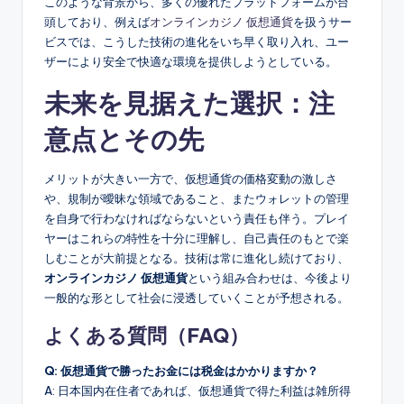
このような背景から、多くの優れたプラットフォームが台
頭しており、例えば
オンラインカジノ 仮想通貨
を扱うサー
ビスでは、こうした技術の進化をいち早く取り入れ、ユー
ザーにより安全で快適な環境を提供しようとしている。
未来を見据えた選択：注
意点とその先
メリットが大きい一方で、仮想通貨の価格変動の激しさ
や、規制が曖昧な領域であること、またウォレットの管理
を自身で行わなければならないという責任も伴う。プレイ
ヤーはこれらの特性を十分に理解し、自己責任のもとで楽
しむことが大前提となる。技術は常に進化し続けており、
オンラインカジノ 仮想通貨
という組み合わせは、今後より
一般的な形として社会に浸透していくことが予想される。
よくある質問（FAQ）
Q: 仮想通貨で勝ったお金には税金はかかりますか？
A: 日本国内在住者であれば、仮想通貨で得た利益は雑所得