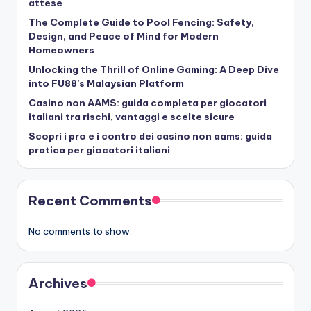
attese
The Complete Guide to Pool Fencing: Safety,
Design, and Peace of Mind for Modern
Homeowners
Unlocking the Thrill of Online Gaming: A Deep Dive
into FU88’s Malaysian Platform
Casino non AAMS: guida completa per giocatori
italiani tra rischi, vantaggi e scelte sicure
Scopri i pro e i contro dei casino non aams: guida
pratica per giocatori italiani
Recent Comments
No comments to show.
Archives