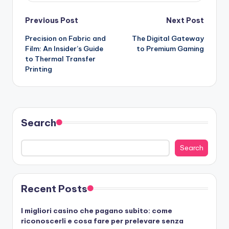
Post
Previous Post
Next Post
Precision on Fabric and
The Digital Gateway
navigation
Film: An Insider’s Guide
to Premium Gaming
to Thermal Transfer
Printing
Search
Search
Recent Posts
I migliori casino che pagano subito: come
riconoscerli e cosa fare per prelevare senza