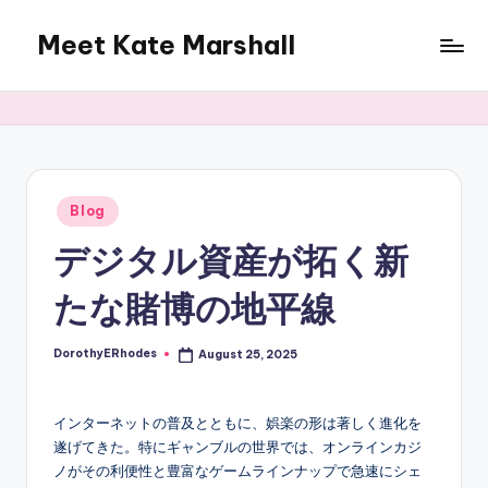
Meet Kate Marshall
Skip
to
From
content
personal
to
global:
a
full
Posted
Blog
in
spectrum
デジタル資産が拓く新
blog
たな賭博の地平線
DorothyERhodes
August 25, 2025
Posted
by
インターネットの普及とともに、娯楽の形は著しく進化を
遂げてきた。特にギャンブルの世界では、オンラインカジ
ノがその利便性と豊富なゲームラインナップで急速にシェ