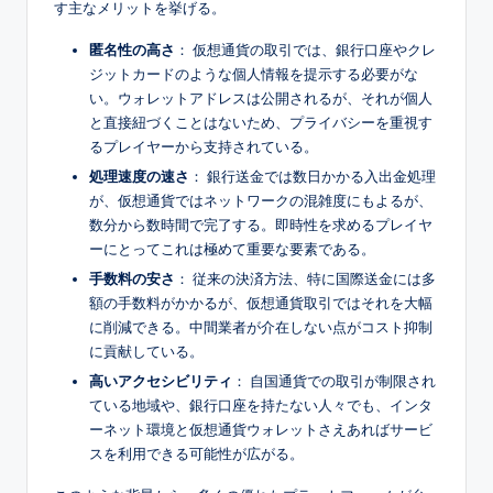
す主なメリットを挙げる。
匿名性の高さ
： 仮想通貨の取引では、銀行口座やクレ
ジットカードのような個人情報を提示する必要がな
い。ウォレットアドレスは公開されるが、それが個人
と直接紐づくことはないため、プライバシーを重視す
るプレイヤーから支持されている。
処理速度の速さ
： 銀行送金では数日かかる入出金処理
が、仮想通貨ではネットワークの混雑度にもよるが、
数分から数時間で完了する。即時性を求めるプレイヤ
ーにとってこれは極めて重要な要素である。
手数料の安さ
： 従来の決済方法、特に国際送金には多
額の手数料がかかるが、仮想通貨取引ではそれを大幅
に削減できる。中間業者が介在しない点がコスト抑制
に貢献している。
高いアクセシビリティ
： 自国通貨での取引が制限され
ている地域や、銀行口座を持たない人々でも、インタ
ーネット環境と仮想通貨ウォレットさえあればサービ
スを利用できる可能性が広がる。