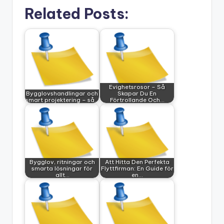
Related Posts:
Evighetsrosor – Så
Bygglovshandlingar och
Skapar Du En
smart projektering – så…
Förtrollande Och…
Bygglov, ritningar och
Att Hitta Den Perfekta
smarta lösningar för
Flyttfirman: En Guide för
allt…
en…