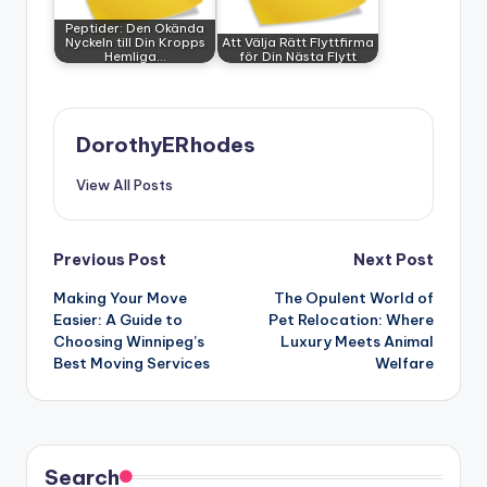
Peptider: Den Okända
Nyckeln till Din Kropps
Att Välja Rätt Flyttfirma
Hemliga…
för Din Nästa Flytt
DorothyERhodes
View All Posts
Post
Previous Post
Next Post
Making Your Move
The Opulent World of
navigation
Easier: A Guide to
Pet Relocation: Where
Choosing Winnipeg’s
Luxury Meets Animal
Best Moving Services
Welfare
Search