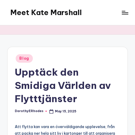
Meet Kate Marshall
Skip
to
From
content
personal
to
global:
a
full
Posted
Blog
in
spectrum
Upptäck den
blog
Smidiga Världen av
Flytttjänster
DorothyERhodes
May 15, 2025
Posted
by
Att flytta kan vara en överväldigande upplevelse, från
att packa ner hela sitt liv i kartonger till att organisera