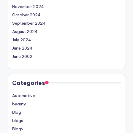
November 2024
October 2024
September 2024
August 2024
July 2024
June 2024
June 2002
Categories
Automotive
beauty
Blog
blogs
Blogv