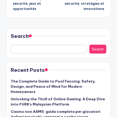
sécurité, jeux et
sécurité, stratégies et
opportunités
innovations
Search
Search
Recent Posts
The Complete Guide to Pool Fencing: Safety,
Design, and Peace of Mind for Modern
Homeowners
Unlocking the Thrill of Online Gaming: A Deep Dive
into FU88’s Malaysian Platform
Casino non AAMS: guida completa per giocatori
italiani tra rischi, vantaggi e scelte sicure