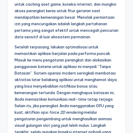
untuk caching aset game, koneksi internet, dan mungkin
akses perangkat keras untuk fitur getaran saat
mendapatkan kemenangan besar. Menolak permintaan
izin yang mencurigakan adalah langkah pertahanan
pertama yang sangat efektif untuk mencegah pencurian
data sensitif di luar ekosistem permainan.
Setelah terpasang, lakukan optimalisasi untuk
memastikan aplikasi berjalan pada performa puncak.
Masuk ke menu pengaturan perangkat dan alokasikan
penggunaan baterai untuk aplikasi ini menjadi “Tanpa
Batasan”. Sistem operasi modern seringkali membatasi
aktivitas latar belakang aplikasi untuk menghemat daya,
yang bisa menyebabkan notifikasi bonus atau
kemenangan tertunda. Dengan menghapus batasan ini,
Anda memastikan komunikasi real-time tetap terjaga.
Selain itu, jika perangkat Anda menggunakan GPU yang
kuat, aktifkan opsi
force 2D rendering
melalui
pengaturan pengembang untuk menghasilkan animasi
visual gulungan slot yang jauh lebih mulus. Langkah
terakhir, selalu gunakan koneksi internet pribadi yang