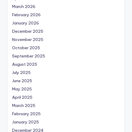
March 2026
February 2026
January 2026
December 2025
November 2025
October 2025
September 2025
August 2025
July 2025
June 2025
May 2025
April 2025
March 2025
February 2025
January 2025
December 2024