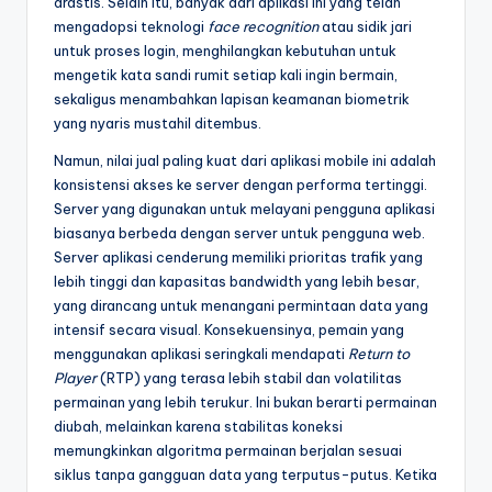
drastis. Selain itu, banyak dari aplikasi ini yang telah
mengadopsi teknologi
face recognition
atau sidik jari
untuk proses login, menghilangkan kebutuhan untuk
mengetik kata sandi rumit setiap kali ingin bermain,
sekaligus menambahkan lapisan keamanan biometrik
yang nyaris mustahil ditembus.
Namun, nilai jual paling kuat dari aplikasi mobile ini adalah
konsistensi akses ke server dengan performa tertinggi.
Server yang digunakan untuk melayani pengguna aplikasi
biasanya berbeda dengan server untuk pengguna web.
Server aplikasi cenderung memiliki prioritas trafik yang
lebih tinggi dan kapasitas bandwidth yang lebih besar,
yang dirancang untuk menangani permintaan data yang
intensif secara visual. Konsekuensinya, pemain yang
menggunakan aplikasi seringkali mendapati
Return to
Player
(RTP) yang terasa lebih stabil dan volatilitas
permainan yang lebih terukur. Ini bukan berarti permainan
diubah, melainkan karena stabilitas koneksi
memungkinkan algoritma permainan berjalan sesuai
siklus tanpa gangguan data yang terputus-putus. Ketika