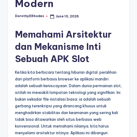
Modern
DorothyERhodes
June 10, 2026
Posted
by
Memahami Arsitektur
dan Mekanisme Inti
Sebuah APK Slot
Ketika kita berbicara tentang hiburan digital, peralihan
dari platform berbasis browser ke aplikasi mandiri
adalah sebuah keniscayaan. Dalam dunia permainan slot,
istilah ini mewakili lompatan teknologi yang signifikan. Ini
bukan sekadar file instalasi biasa; ia adalah sebuah
gerbang terenkripsi yang dirancang khusus untuk
menghadirkan stabilitas dan keamanan yang sering kali
tidak bisa ditawarkan oleh situs berbasis web
konvensional. Untuk memahami nilainya, kita harus
menyelami arsitektur intinya. Aplikasi ini dibangun