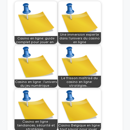
Une immersion experte
Casino en ligne: guide
dans l’univers du casino
complet pour jouer en…
en ligne
Le frisson maîtrisé du
Casino en ligne : l’univers
casino en ligne:
du jeu numérique…
stratégies,…
Casino en ligne :
tendances, sécurité et
Casino Belgique en ligne:
stratégies…
tout savoir pour jouer…