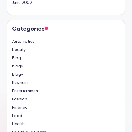
June 2002
Categories
Automotive
beauty
Blog
blogs
Blogv
Business
Entertainment
Fashion
Finance
Food
Health
Health & Wellness