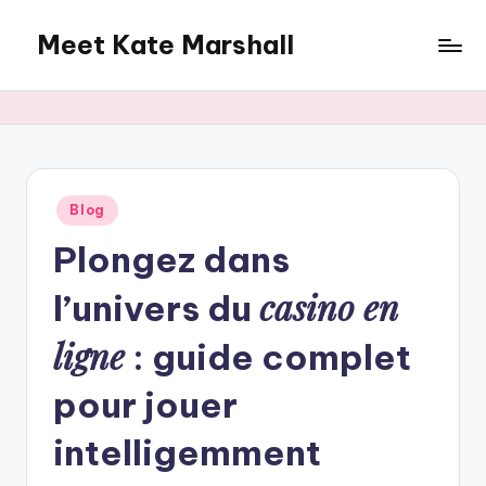
Meet Kate Marshall
Skip
to
From
content
personal
to
global:
a
full
Posted
Blog
in
spectrum
Plongez dans
blog
casino en
l’univers du
ligne
: guide complet
pour jouer
intelligemment