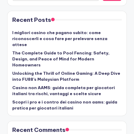
Recent Posts
I migliori casino che pagano subito: come
riconoscerli e cosa fare per prelevare senza
attese
The Complete Guide to Pool Fencing: Safety,
Design, and Peace of Mind for Modern
Homeowners
Unlocking the Thrill of Online Gaming: A Deep Dive
into FU88’s Malaysian Platform
Casino non AAMS: guida completa per giocatori
italiani tra rischi, vantaggi e scelte sicure
Scopri i pro e i contro dei casino non aams: guida
pratica per giocatori italiani
Recent Comments