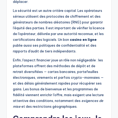
déplacer.
La sécurité est un autre critère capital. Les opérateurs
sérieux utilisent des protocoles de chiffrement et des
générateurs de nombres aléatoires (RNG) pour garantir
l'équité des parties. Il est important de vérifier la licence
de l'opérateur, délivrée par une autorité reconnue, et les
certifications des logiciels. Un bon
casino en ligne
publie aussi ses politiques de confidentialité et des
rapports d'audit de tiers indépendants.
Enfin, l'aspect financier joue un rôle non négligeable : les
plateformes offrent des méthodes de dépôt et de
retrait diversifiées — cartes bancaires, portefeuilles
électroniques, virements et parfois crypto-monnaies —
et des délais généralement rapides pour récupérer ses
gains. Les bonus de bienvenue et les programmes de
fidélité viennent enrichir l'offre, mais exigent une lecture
attentive des conditions, notamment des
exigences de
mise
et des restrictions géographiques.