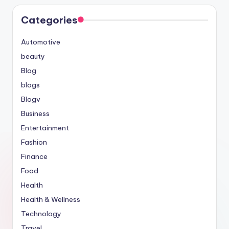
Categories
Automotive
beauty
Blog
blogs
Blogv
Business
Entertainment
Fashion
Finance
Food
Health
Health & Wellness
Technology
Travel