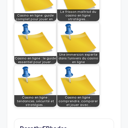
Le frisson maîtrisé du
Casino en ligne: guide
casino en ligne:
complet pour jouer en…
stratégies,…
Une immersion experte
Casino en ligne : le guide
dans l’univers du casino
essentiel pour jouer…
en ligne
Casino en ligne :
Casino en ligne :
tendances, sécurité et
comprendre, comparer
stratégies…
et jouer avec…