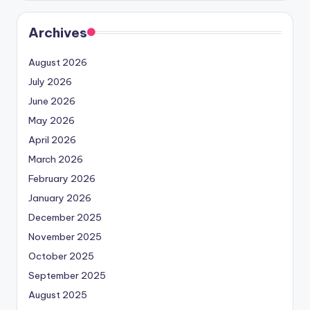
Archives
August 2026
July 2026
June 2026
May 2026
April 2026
March 2026
February 2026
January 2026
December 2025
November 2025
October 2025
September 2025
August 2025