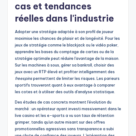
cas et tendances
réelles dans l'industrie
Adopter une stratégie adaptée à son profil de joueur
maximise les chances de plaisir et de longévité. Pour les
jeux de stratégie comme le blackjack ou le vidéo poker,
apprendre les bases du comptage de cartes ou de la
stratégie optimale peut réduire l'avantage de la maison.
Sur les machines à sous, gérer sa bankroll, choisir des
jeux avec un RTP élevé et profiter intelligemment des
freespins
permettent de limiter les risques. Les parieurs
sportifs trouveront quant à eux avantage à comparer
les cotes et à utiliser des outils d'analyse statistique.
Des études de cas concrets montrent l'évolution du
marché : un opérateur ayant investi massivement dans le
live casino et les e-sports a vu son taux de rétention
grimper, tandis qu'un autre misant sur des offres
promotionnelles agressives sans transparence a subi
une chute de confiance des joueurs. L'intégration des