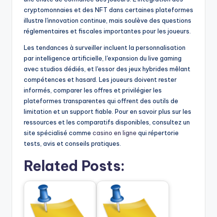
cryptomonnaies et des NFT dans certaines plateformes
illustre l'innovation continue, mais soulève des questions
réglementaires et fiscales importantes pour les joueurs.
Les tendances à surveiller incluent la personnalisation
par intelligence artificielle, l'expansion du live gaming
avec studios dédiés, et l'essor des jeux hybrides mêlant
compétences et hasard. Les joueurs doivent rester
informés, comparer les offres et privilégier les
plateformes transparentes qui offrent des outils de
limitation et un support fiable. Pour en savoir plus sur les
ressources et les comparatifs disponibles, consultez un
site spécialisé comme
casino en ligne
qui répertorie
tests, avis et conseils pratiques.
Related Posts: