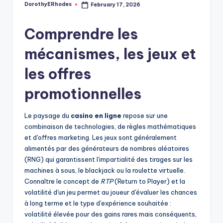
DorothyERhodes
February 17, 2026
Posted
by
Comprendre les
mécanismes, les jeux et
les offres
promotionnelles
Le paysage du
casino en ligne
repose sur une
combinaison de technologies, de règles mathématiques
et d'offres marketing. Les jeux sont généralement
alimentés par des générateurs de nombres aléatoires
(RNG) qui garantissent l'impartialité des tirages sur les
machines à sous, le blackjack ou la roulette virtuelle.
Connaître le concept de
RTP
(Return to Player) et la
volatilité d'un jeu permet au joueur d'évaluer les chances
à long terme et le type d'expérience souhaitée :
volatilité élevée pour des gains rares mais conséquents,