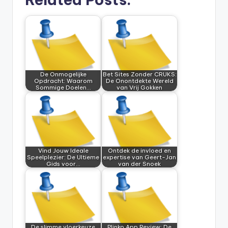
De Onmogelijke
Bet Sites Zonder CRUKS:
Opdracht: Waarom
De Onontdekte Wereld
Sommige Doelen…
van Vrij Gokken
Vind Jouw Ideale
Ontdek de invloed en
Speelplezier: De Ultieme
expertise van Geert-Jan
Gids voor…
van der Snoek
De slimme vloerkeuze
Plinko App Review: De