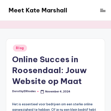
Meet Kate Marshall
Skip
to
From
content
personal
to
global:
a
full
Posted
Blog
in
spectrum
Online Succes in
blog
Roosendaal: Jouw
Website op Maat
DorothyERhodes
November 4, 2024
Posted
by
Het is essentieel voor bedrijven om een sterke online
aanwezigheid te hebben. Of je nu een klein bedrijf hebt