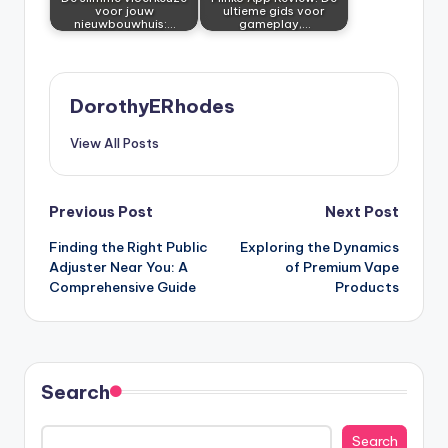
voor jouw
ultieme gids voor
nieuwbouwhuis:…
gameplay,…
DorothyERhodes
View All Posts
Post
Previous Post
Next Post
Finding the Right Public
Exploring the Dynamics
navigation
Adjuster Near You: A
of Premium Vape
Comprehensive Guide
Products
Search
Search