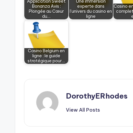
Application Sweet
Une immersion
Bonanza Avis :
experte dans
Casino en
Plongée au Cœur
l’univers du casino en
complet
du…
ligne
Casino Belgium en
ligne : le guide
stratégique pour…
DorothyERhodes
View All Posts