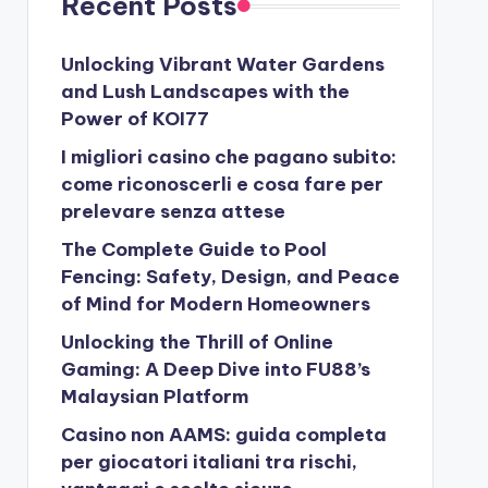
Recent Posts
Unlocking Vibrant Water Gardens
and Lush Landscapes with the
Power of KOI77
I migliori casino che pagano subito:
come riconoscerli e cosa fare per
prelevare senza attese
The Complete Guide to Pool
Fencing: Safety, Design, and Peace
of Mind for Modern Homeowners
Unlocking the Thrill of Online
Gaming: A Deep Dive into FU88’s
Malaysian Platform
Casino non AAMS: guida completa
per giocatori italiani tra rischi,