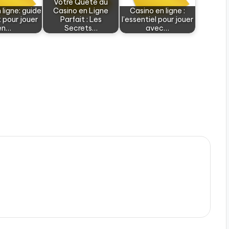
Votre Quête du
 ligne: guide
Casino en Ligne
Casino en ligne :
 pour jouer
Parfait : Les
l’essentiel pour jouer
en…
Secrets…
avec…