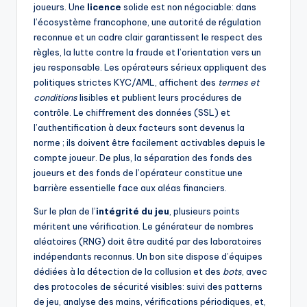
joueurs. Une
licence
solide est non négociable: dans
l’écosystème francophone, une autorité de régulation
reconnue et un cadre clair garantissent le respect des
règles, la lutte contre la fraude et l’orientation vers un
jeu responsable. Les opérateurs sérieux appliquent des
politiques strictes KYC/AML, affichent des
termes et
conditions
lisibles et publient leurs procédures de
contrôle. Le chiffrement des données (SSL) et
l’authentification à deux facteurs sont devenus la
norme ; ils doivent être facilement activables depuis le
compte joueur. De plus, la séparation des fonds des
joueurs et des fonds de l’opérateur constitue une
barrière essentielle face aux aléas financiers.
Sur le plan de l’
intégrité du jeu
, plusieurs points
méritent une vérification. Le générateur de nombres
aléatoires (RNG) doit être audité par des laboratoires
indépendants reconnus. Un bon site dispose d’équipes
dédiées à la détection de la collusion et des
bots
, avec
des protocoles de sécurité visibles: suivi des patterns
de jeu, analyse des mains, vérifications périodiques, et,