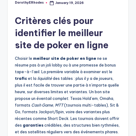
DorothyERhodes
January 19, 2026
Posted
by
Critères clés pour
identifier le meilleur
site de poker en ligne
Choisir le
meilleur site de poker en ligne
ne se
résume pas à un joli lobby ou à une promesse de bonus
tape-à-l’œil. La première variable à examiner est le
trafic
et la
liquidité
des tables : plus il y a de joueurs,
plus il est facile de trouver une partie à n’importe quelle
heure, sur diverses limites et variantes. Un bon site
propose un éventail complet: Texas Hold’em, Omaha,
formats
Cash Game
,
MTT
(tournois multi-tables), Sit &
Go, formats Jackpot/Spin, voire des variantes plus
récentes comme Short Deck. Les tournois doivent offrir
des
garanties
crédibles, des structures bien rythmées,
et des satellites réguliers vers des événements phares.