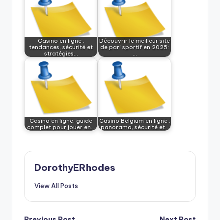
Casino en ligne :
Découvrir le meilleur site
tendances, sécurité et
de pari sportif en 2025:
stratégies…
…
Casino en ligne: guide
Casino Belgium en ligne :
complet pour jouer en…
panorama, sécurité et…
DorothyERhodes
View All Posts
Previous Post
Next Post