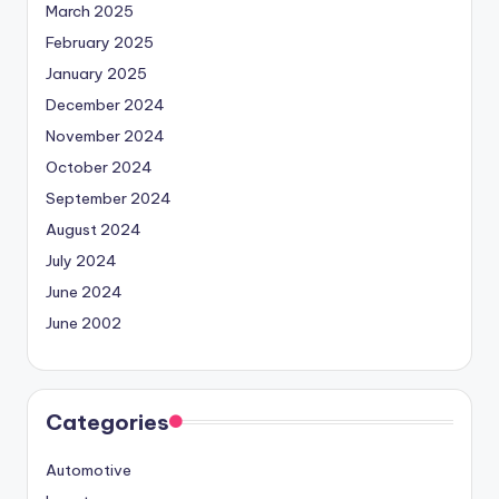
March 2025
February 2025
January 2025
December 2024
November 2024
October 2024
September 2024
August 2024
July 2024
June 2024
June 2002
Categories
Automotive