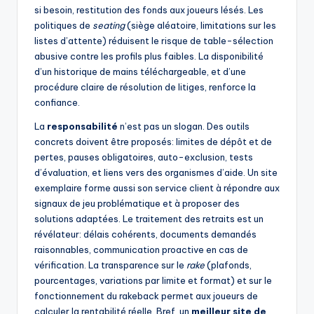
si besoin, restitution des fonds aux joueurs lésés. Les
politiques de
seating
(siège aléatoire, limitations sur les
listes d’attente) réduisent le risque de table-sélection
abusive contre les profils plus faibles. La disponibilité
d’un historique de mains téléchargeable, et d’une
procédure claire de résolution de litiges, renforce la
confiance.
La
responsabilité
n’est pas un slogan. Des outils
concrets doivent être proposés: limites de dépôt et de
pertes, pauses obligatoires, auto-exclusion, tests
d’évaluation, et liens vers des organismes d’aide. Un site
exemplaire forme aussi son service client à répondre aux
signaux de jeu problématique et à proposer des
solutions adaptées. Le traitement des retraits est un
révélateur: délais cohérents, documents demandés
raisonnables, communication proactive en cas de
vérification. La transparence sur le
rake
(plafonds,
pourcentages, variations par limite et format) et sur le
fonctionnement du rakeback permet aux joueurs de
calculer la rentabilité réelle. Bref, un
meilleur site de