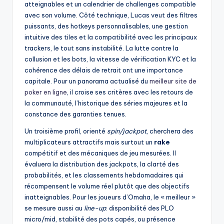
atteignables et un calendrier de challenges compatible
avec son volume. Côté technique, Lucas veut des filtres
puissants, des hotkeys personnalisables, une gestion
intuitive des tiles et la compatibilité avec les principaux
trackers, le tout sans instabilité. La lutte contre la
collusion et les bots, la vitesse de vérification KYC et la
cohérence des délais de retrait ont une importance
capitale. Pour un panorama actualisé du
meilleur site de
poker en ligne
, il croise ses critères avec les retours de
la communauté, l’historique des séries majeures et la
constance des garanties tenues.
Un troisième profil, orienté
spin/jackpot
, cherchera des
multiplicateurs attractifs mais surtout un
rake
compétitif et des mécaniques de jeu mesurées. Il
évaluera la distribution des jackpots, la clarté des
probabilités, et les classements hebdomadaires qui
récompensent le volume réel plutôt que des objectifs
inatteignables. Pour les joueurs d’Omaha, le « meilleur »
se mesure aussi au
line-up
: disponibilité des PLO
micro/mid, stabilité des pots capés, ou présence