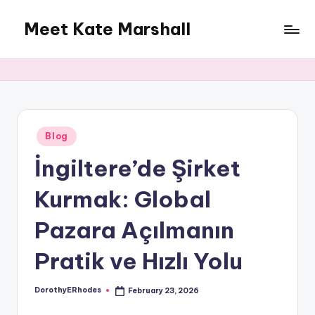
Meet Kate Marshall
Skip
to
From
content
personal
to
global:
a
full
Posted
Blog
in
spectrum
İngiltere’de Şirket
blog
Kurmak: Global
Pazara Açılmanın
Pratik ve Hızlı Yolu
DorothyERhodes
February 23, 2026
Posted
by