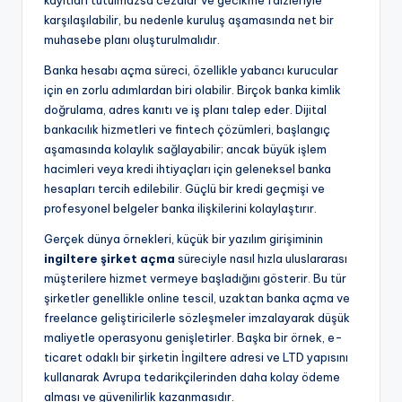
kayıtları tutulmazsa cezalar ve gecikme faizleriyle
karşılaşılabilir, bu nedenle kuruluş aşamasında net bir
muhasebe planı oluşturulmalıdır.
Banka hesabı açma süreci, özellikle yabancı kurucular
için en zorlu adımlardan biri olabilir. Birçok banka kimlik
doğrulama, adres kanıtı ve iş planı talep eder. Dijital
bankacılık hizmetleri ve fintech çözümleri, başlangıç
aşamasında kolaylık sağlayabilir; ancak büyük işlem
hacimleri veya kredi ihtiyaçları için geleneksel banka
hesapları tercih edilebilir. Güçlü bir kredi geçmişi ve
profesyonel belgeler banka ilişkilerini kolaylaştırır.
Gerçek dünya örnekleri, küçük bir yazılım girişiminin
ingiltere şirket açma
süreciyle nasıl hızla uluslararası
müşterilere hizmet vermeye başladığını gösterir. Bu tür
şirketler genellikle online tescil, uzaktan banka açma ve
freelance geliştiricilerle sözleşmeler imzalayarak düşük
maliyetle operasyonu genişletirler. Başka bir örnek, e-
ticaret odaklı bir şirketin İngiltere adresi ve LTD yapısını
kullanarak Avrupa tedarikçilerinden daha kolay ödeme
alması ve güvenilirlik kazanmasıdır.