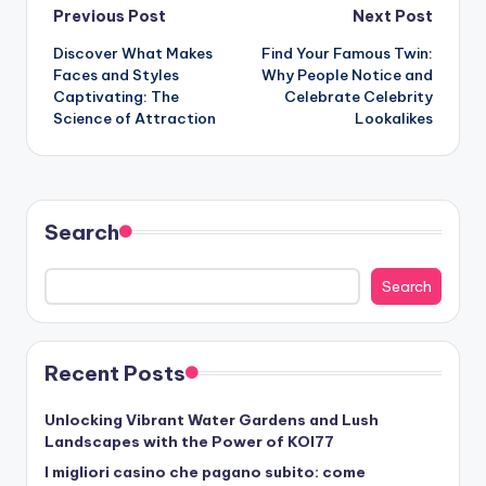
Post
Previous Post
Next Post
Discover What Makes
Find Your Famous Twin:
navigation
Faces and Styles
Why People Notice and
Captivating: The
Celebrate Celebrity
Science of Attraction
Lookalikes
Search
Search
Recent Posts
Unlocking Vibrant Water Gardens and Lush
Landscapes with the Power of KOI77
I migliori casino che pagano subito: come