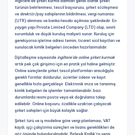
İngiltere'de şirket kurma adımları genel olarak şirket
türünün belirlenmesi, tescil başvurusu, şirket sözleşmesi
ve direktör/pay sahiplerinin bildirilmesi, vergi numarası
(UTR) alınması ve banka hesabı açılması şeklindedir. En
yaygın yapı Private Limited Company (LTD) olup, sınırlı
sorumluluk ve düşük kuruluş maliyeti sunar. Kuruluş için
gerekiyorsa işletme adresi temini, ticaret sicil kayıtları ve
sunulacak kimlik belgeleri önceden hazırlanmalıdır.
Dijitalleşme sayesinde
ingiltere'de online şirket kurmak
artık pek çok girişimci için en pratik yol haline gelmiştir.
Online süreçlerde şirket tescil platformları aracılığıyla
gerekli formlar doldurulur, ücretler ödenir ve kayıt
genellikle hızla gerçekleşir. Elektronik imza ve taranmış
kimlik belgeleri ile işlemler tamamlanabilir; bazı
durumlarda resmi posta veya ek doğrulama talep
edilebilir. Online başvuru, özellikle uzaktan çalışacak
şirket sahipleri için büyük kolaylık sağlar.
Şirket türü ve iş modeline göre vergi planlaması, VAT
kaydı, işçi çalıştırma süreçleri ve lisans gereklilikleri de
göz önünde bulundurulmalıdır. Birleşik Krallık’ta vergi