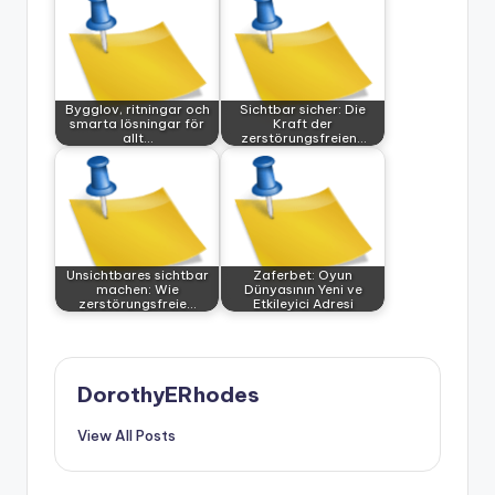
Bygglov, ritningar och
Sichtbar sicher: Die
smarta lösningar för
Kraft der
allt…
zerstörungsfreien…
Unsichtbares sichtbar
Zaferbet: Oyun
machen: Wie
Dünyasının Yeni ve
zerstörungsfreie…
Etkileyici Adresi
DorothyERhodes
View All Posts