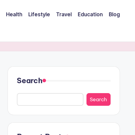
Health
Lifestyle
Travel
Education
Blog
Search
Search