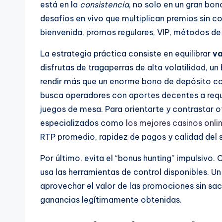
está en la
consistencia
, no solo en un gran bo
desafíos en vivo que multiplican premios sin 
bienvenida, promos regulares, VIP, métodos de
La estrategia práctica consiste en equilibrar
va
disfrutas de tragaperras de alta volatilidad, u
rendir más que un enorme bono de depósito con 
busca operadores con aportes decentes a requ
juegos de mesa. Para orientarte y contrastar of
especializados como
los mejores casinos onli
RTP promedio, rapidez de pagos y calidad del 
Por último, evita el “bonus hunting” impulsivo. 
usa las herramientas de control disponibles. U
aprovechar el valor de las promociones sin sacrif
ganancias legítimamente obtenidas.