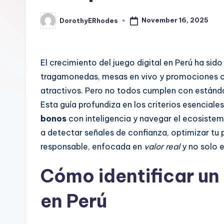
November 16, 2025
DorothyERhodes
Posted
by
El crecimiento del juego digital en Perú ha sid
tragamonedas, mesas en vivo y promociones co
atractivos. Pero no todos cumplen con estánda
Esta guía profundiza en los criterios esenciale
bonos
con inteligencia y navegar el ecosistem
a detectar señales de confianza, optimizar tu 
responsable, enfocada en
valor real
y no solo e
Cómo identificar un
en Perú