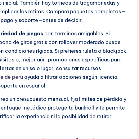
no inicial. También hay torneos de tragamonedas y
complicar los retiros. Compara paquetes completos—
 pago y soporte—antes de decidir.
riedad de juegos
con términos amigables. Si
n bono de giros gratis con rollover moderado puede
condiciones rígidas. Si prefieres ruleta o blackjack,
isitos o, mejor aún, promociones específicas para
ertas en un solo lugar, consultar recursos
ne de peru
ayuda a filtrar opciones según licencia,
soporte en español.
Crea un presupuesto mensual, fija límites de pérdida y
n enfoque metódico protege tu bankroll y te permite
icar la experiencia ni la posibilidad de retirar