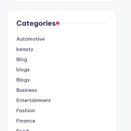
Categories
Automotive
beauty
Blog
blogs
Blogv
Business
Entertainment
Fashion
Finance