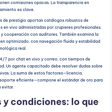
ponen comisiones opacas. La transparencia en
amiento es clave.
s de prestigio aportan catálogos robustos de
es en vivo administradas por crupieres profesionales.
P y cooperación con auditores. También examina la
bien optimizado, con navegación fluida y estabilidad
nológica real.
4/7 por chat en vivo y correo, con tiempos de
dad. Un agente capacitado debe resolver dudas sobre
sivas. La suma de estos factores—licencia,
y soporte eficiente—compone el estándar de oro para
 evitar.
y condiciones: lo que