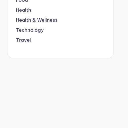
Food
Health
Health & Wellness
Technology
Travel