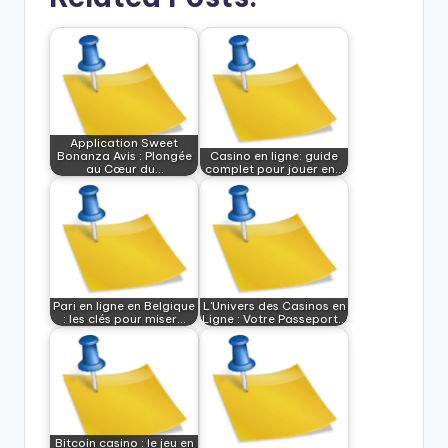
Application Sweet
Bonanza Avis : Plongée
Casino en ligne: guide
au Cœur du…
complet pour jouer en…
Pari en ligne en Belgique
L'Univers des Casinos en
: les clés pour miser…
Ligne : Votre Passeport…
Bitcoin casino : le jeu en