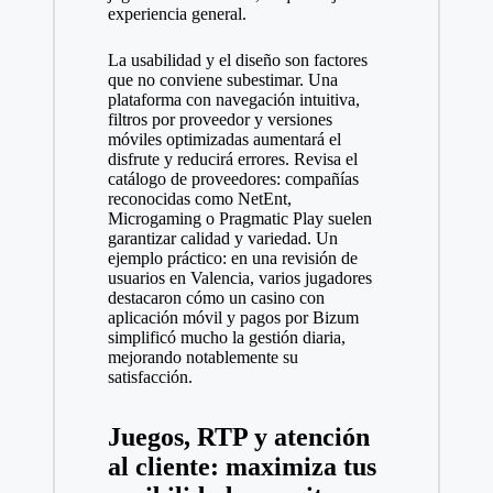
experiencia general.
La usabilidad y el diseño son factores
que no conviene subestimar. Una
plataforma con navegación intuitiva,
filtros por proveedor y versiones
móviles optimizadas aumentará el
disfrute y reducirá errores. Revisa el
catálogo de proveedores: compañías
reconocidas como NetEnt,
Microgaming o Pragmatic Play suelen
garantizar calidad y variedad. Un
ejemplo práctico: en una revisión de
usuarios en Valencia, varios jugadores
destacaron cómo un casino con
aplicación móvil y pagos por Bizum
simplificó mucho la gestión diaria,
mejorando notablemente su
satisfacción.
Juegos, RTP y atención
al cliente: maximiza tus