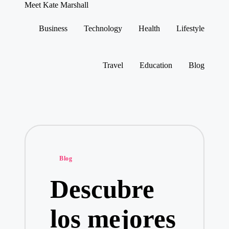
Meet Kate Marshall
From
personal
Business
Technology
Health
Lifestyle
to
Skip
global:
to
a
content
full
Travel
Education
Blog
spectrum
blog
Posted
Blog
in
Descubre
los mejores