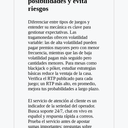
posibilidades y evita
riesgos
Diferenciar entre tipos de juegos y
entender su mecánica es clave para
gestionar expectativas. Las
tragamonedas ofrecen volatilidad
variable: las de alta volatilidad pueden
pagar premios mayores pero con menor
frecuencia, mientras que las de baja
volatilidad pagan más seguido pero
cantidades menores. Para mesas como
blackjack o póker, estudiar estrategias
básicas reduce la ventaja de la casa.
Verifica el RTP publicado para cada
juego; un RTP más alto, en promedio,
mejora tus probabilidades a largo plazo.
El servicio de atención al cliente es un
indicador de la seriedad del operador.
Busca soporte 24/7, chat en vivo en
español y respuesta rápida a correos.
Prueba el servicio antes de apostar
sumas importantes: preguntas sobre