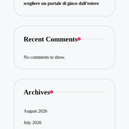
scegliere un portale di gioco dall’estero
Recent Comments
No comments to show.
Archives
August 2026
July 2026