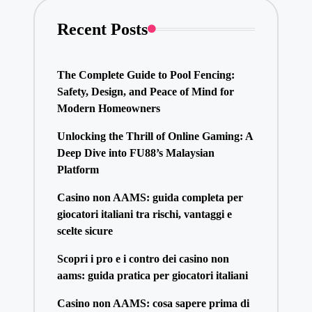
Recent Posts
The Complete Guide to Pool Fencing:
Safety, Design, and Peace of Mind for
Modern Homeowners
Unlocking the Thrill of Online Gaming: A
Deep Dive into FU88’s Malaysian
Platform
Casino non AAMS: guida completa per
giocatori italiani tra rischi, vantaggi e
scelte sicure
Scopri i pro e i contro dei casino non
aams: guida pratica per giocatori italiani
Casino non AAMS: cosa sapere prima di