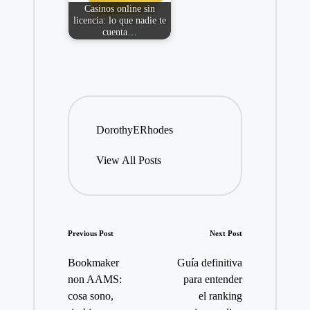
Casinos online sin
licencia: lo que nadie te
cuenta…
DorothyERhodes
View All Posts
Post
Previous Post
Next Post
navigation
Bookmaker
Guía definitiva
non AAMS:
para entender
cosa sono,
el ranking