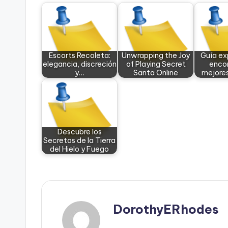
Escorts Recoleta:
Unwrapping the Joy
Guía ex
elegancia, discreción
of Playing Secret
encon
y…
Santa Online
mejore
Descubre los
Secretos de la Tierra
del Hielo y Fuego
DorothyERhodes