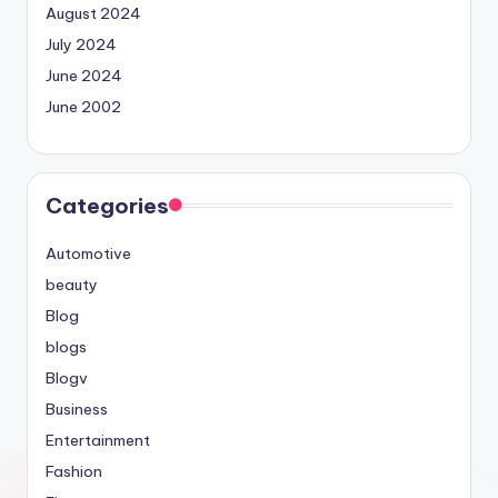
August 2024
July 2024
June 2024
June 2002
Categories
Automotive
beauty
Blog
blogs
Blogv
Business
Entertainment
Fashion