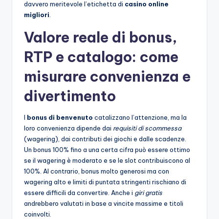
davvero meritevole l’etichetta di
casino online
migliori
.
Valore reale di bonus,
RTP e catalogo: come
misurare convenienza e
divertimento
I
bonus di benvenuto
catalizzano l’attenzione, ma la
loro convenienza dipende dai
requisiti di scommessa
(wagering), dai contributi dei giochi e dalle scadenze.
Un bonus 100% fino a una certa cifra può essere ottimo
se il wagering è moderato e se le slot contribuiscono al
100%. Al contrario, bonus molto generosi ma con
wagering alto e limiti di puntata stringenti rischiano di
essere difficili da convertire. Anche i
giri gratis
andrebbero valutati in base a vincite massime e titoli
coinvolti.