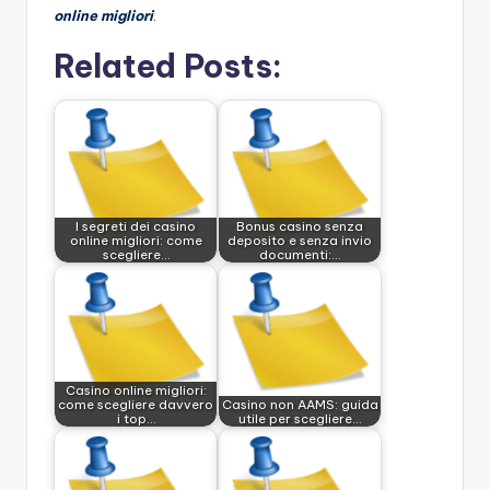
online migliori
.
Related Posts:
I segreti dei casino
Bonus casino senza
online migliori: come
deposito e senza invio
scegliere…
documenti:…
Casino online migliori:
come scegliere davvero
Casino non AAMS: guida
i top…
utile per scegliere…