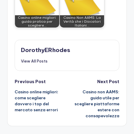
Casino online migliori:
Casino Non AAMS: La
guida pratica per
Verità che i Giocatori
scegliere…
Italiani…
DorothyERhodes
View All Posts
Post
Previous Post
Next Post
Casino online migliori:
Casino non AAMS:
navigation
come scegliere
guida utile per
davvero i top del
scegliere piattaforme
mercato senza errori
estere con
consapevolezza