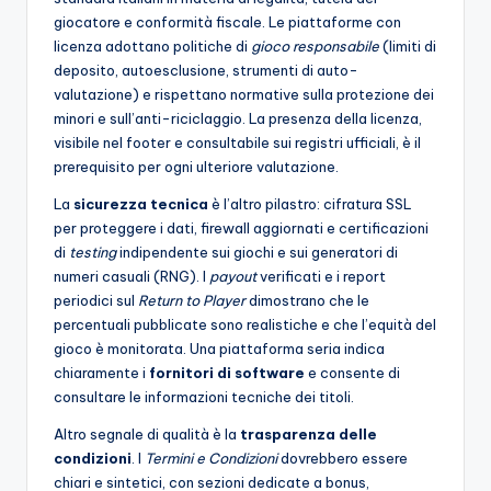
giocatore e conformità fiscale. Le piattaforme con
licenza adottano politiche di
gioco responsabile
(limiti di
deposito, autoesclusione, strumenti di auto-
valutazione) e rispettano normative sulla protezione dei
minori e sull’anti-riciclaggio. La presenza della licenza,
visibile nel footer e consultabile sui registri ufficiali, è il
prerequisito per ogni ulteriore valutazione.
La
sicurezza tecnica
è l’altro pilastro: cifratura SSL
per proteggere i dati, firewall aggiornati e certificazioni
di
testing
indipendente sui giochi e sui generatori di
numeri casuali (RNG). I
payout
verificati e i report
periodici sul
Return to Player
dimostrano che le
percentuali pubblicate sono realistiche e che l’equità del
gioco è monitorata. Una piattaforma seria indica
chiaramente i
fornitori di software
e consente di
consultare le informazioni tecniche dei titoli.
Altro segnale di qualità è la
trasparenza delle
condizioni
. I
Termini e Condizioni
dovrebbero essere
chiari e sintetici, con sezioni dedicate a bonus,