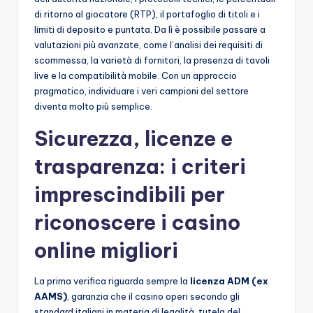
di ritorno al giocatore (RTP), il portafoglio di titoli e i
limiti di deposito e puntata. Da lì è possibile passare a
valutazioni più avanzate, come l’analisi dei requisiti di
scommessa, la varietà di fornitori, la presenza di tavoli
live e la compatibilità mobile. Con un approccio
pragmatico, individuare i veri campioni del settore
diventa molto più semplice.
Sicurezza, licenze e
trasparenza: i criteri
imprescindibili per
riconoscere i casino
online migliori
La prima verifica riguarda sempre la
licenza ADM (ex
AAMS)
, garanzia che il casino operi secondo gli
standard italiani in materia di legalità, tutela del