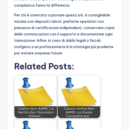
compliance fanno la differenza.
Per chi è orientato a provare questi siti, è consigliabile
iniziare con depositi ridotti, preferire operatori con
presenza di certificazioni indipendenti, conservare copie
delle comunicazioni con il supporto e documentare ogni
transazione. Infine, in caso di dubbi legali o fiscali,
rivolgersi a un professionista è la strategia più prudente
per evitare sorprese future.
Related Posts:
Casino Non AAMS: La
Casinò Online Non
Verità che i Giocatori
AAMS: La Guida
Italiani…
Completa per…