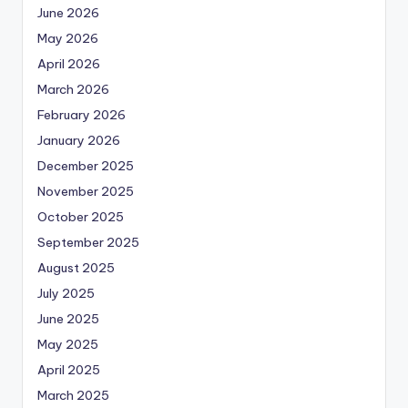
June 2026
May 2026
April 2026
March 2026
February 2026
January 2026
December 2025
November 2025
October 2025
September 2025
August 2025
July 2025
June 2025
May 2025
April 2025
March 2025