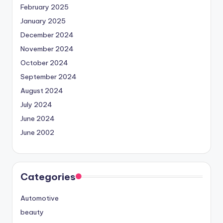
February 2025
January 2025
December 2024
November 2024
October 2024
September 2024
August 2024
July 2024
June 2024
June 2002
Categories
Automotive
beauty