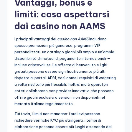
Vantaggi, bonus e
limiti: cosa aspettarsi
dai casino non AAMS
I principali vantaggi dei
casino non AAMS
includono
spesso promozioni più generose, programmi VIP
personalizzati, un catalogo giochi più ampio e un’ampia
disponibilità di metodi di pagamento internazionali —
incluse criptovalute. Le offerte di benvenuto e i giri
gratuiti possono essere significativamente più alti
rispetto ai portali ADM, così come i requisiti di wagering
a volte risultano più flessibili. Inoltre, molti operatori
esteri collaborano con provider innovativi che possono
offrire giochi esclusivi o versioni non disponibili nel
mercato italiano regolamentato.
Tuttavia, i limiti non mancano: i prelievi possono
richiedere verifiche KYC più stringenti, i tempi di
elaborazione possono essere più lunghi a seconda del