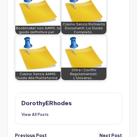
Casino Senza Richiesta
Bookmaker non AAMS: la
Documenti: La Guida
guida definitiva per…
Completa…
Oltre i Confini
Casino Senza AAMS:
Regolamentati:
Guida Alle Piattaforme…
L'Universo…
DorothyERhodes
View All Posts
Previous Post
Next Post