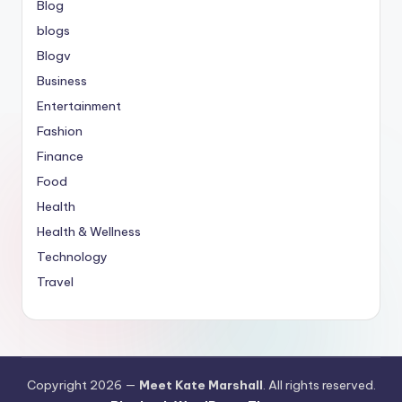
Blog
blogs
Blogv
Business
Entertainment
Fashion
Finance
Food
Health
Health & Wellness
Technology
Travel
Copyright 2026 —
Meet Kate Marshall
. All rights reserved.