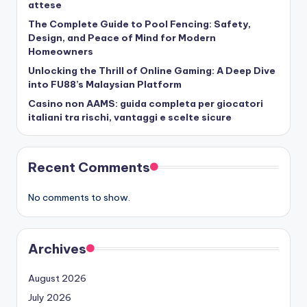
attese
The Complete Guide to Pool Fencing: Safety,
Design, and Peace of Mind for Modern
Homeowners
Unlocking the Thrill of Online Gaming: A Deep Dive
into FU88’s Malaysian Platform
Casino non AAMS: guida completa per giocatori
italiani tra rischi, vantaggi e scelte sicure
Recent Comments
No comments to show.
Archives
August 2026
July 2026