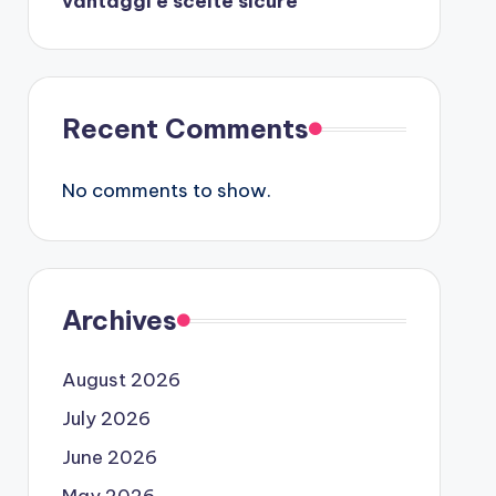
vantaggi e scelte sicure
Recent Comments
No comments to show.
Archives
August 2026
July 2026
June 2026