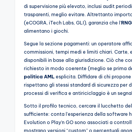
di supervisione più elevato, inclusi audit period
trasparenti, meglio evitare. Altrettanto importan
(eCOGRA, iTech Labs, GLI), garanzia che l’
RNG
alimentano i giochi.
Segue la sezione pagamenti: un operatore affid
commissioni, tempi medi e limiti chiari. Carte, e
disponibili in base alla giurisdizione. Ciò che c
richiesto in modo coerente (meglio se prima d
politica AML
esplicita. Diffidare di chi propone 
rispettano gli stessi standard di sicurezza per 
processi di verifica e antiriciclaggio è un segna
Sotto il profilo tecnico, cercare il lucchetto 
sufficiente: conta l’esperienza della software
Evolution o Play’n GO sono associati a controlli
mostrano versioni “custom” o percentuali anom