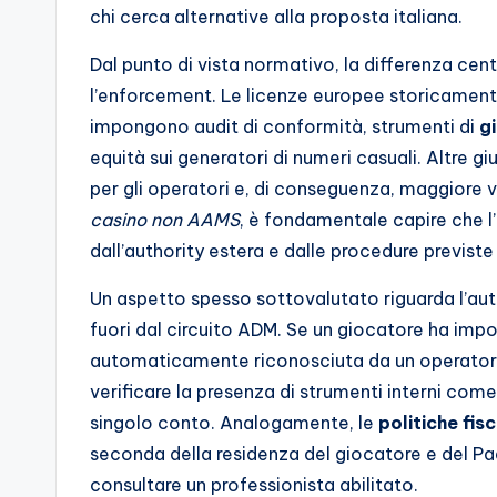
chi cerca alternative alla proposta italiana.
Dal punto di vista normativo, la differenza cen
l’enforcement. Le licenze europee storicament
impongono audit di conformità, strumenti di
g
equità sui generatori di numeri casuali. Altre giu
per gli operatori e, di conseguenza, maggiore vari
casino non AAMS
, è fondamentale capire che l
dall’authority estera e dalle procedure previst
Un aspetto spesso sottovalutato riguarda l’aut
fuori dal circuito ADM. Se un giocatore ha impos
automaticamente riconosciuta da un operatore 
verificare la presenza di strumenti interni come
singolo conto. Analogamente, le
politiche fisc
seconda della residenza del giocatore e del Pae
consultare un professionista abilitato.