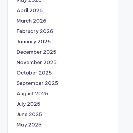
May 2026
April 2026
March 2026
February 2026
January 2026
December 2025
November 2025
October 2025
September 2025
August 2025
July 2025
June 2025
May 2025