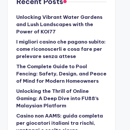
Recent Posts
Unlocking Vibrant Water Gardens
and Lush Landscapes with the
Power of KOI77
I migliori casino che pagano subito:
come riconoscerli e cosa fare per
prelevare senza attese
The Complete Guide to Pool
Fencing: Safety, Design, and Peace
of Mind for Modern Homeowners
Unlocking the Thrill of Online
Gaming: A Deep Dive into FU88’s
Malaysian Platform
Casino non AAMS: guida completa
per giocatori italiani tra rischi,