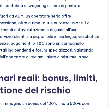
, contributi al wagering e limiti di puntata.
 fuori da ADM, un operatore serio offre
 sessione, oltre a time-out e autoesclusione. La
 test di autovalutazione e di guide all’uso
ervizio clienti sia disponibile in più lingue, via chat ed
 licenze, pagamenti o T&C sono un campanello
ortali indipendenti e forum specializzati, valutando
ell’operatore ai reclami, aiuta a misurare la sua
ari reali: bonus, limiti,
ione del rischio
die. Immagina un bonus del 100% fino a 500€ con