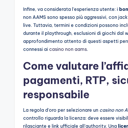
Infine, va considerata l’esperienza utente: i
bon
non AAMS sono spesso più aggressivi, con jackpot
live. Tuttavia, termini e condizioni possono inc
durante il playthrough, esclusioni di giochi dal w
approfondimento attento di questi aspetti perm
connessi ai
casino non aams
.
Come valutare l’affid
pagamenti, RTP, sic
responsabile
La regola d’oro per selezionare un
casino non 
controllo riguarda la licenza: deve essere visi
rilasciante e link ufficiale all’authority. Una
lic