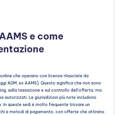
n AAMS e come
entazione
online che operano con licenze rilasciate da
 (oggi ADM, ex AAMS). Questo significa che non sono
ng, sulla tassazione e sul controllo dell’offerta, ma
 ha autorizzati. Le giurisdizioni più note includono
o. In queste sedi è molto frequente trovare un
ochi e metodi di pagamento, con offerte che attirano