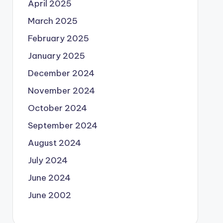
April 2025
March 2025
February 2025
January 2025
December 2024
November 2024
October 2024
September 2024
August 2024
July 2024
June 2024
June 2002