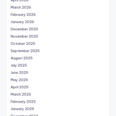
March 2026
February 2026
January 2026
December 2025
November 2025
October 2025
September 2025
August 2025
July 2025
June 2025
May 2025
April 2025
March 2025
February 2025
January 2025
December 2024