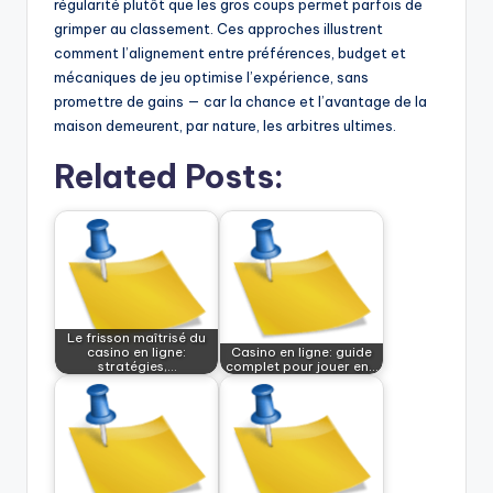
régularité plutôt que les gros coups permet parfois de
grimper au classement. Ces approches illustrent
comment l’alignement entre préférences, budget et
mécaniques de jeu optimise l’expérience, sans
promettre de gains — car la chance et l’avantage de la
maison demeurent, par nature, les arbitres ultimes.
Related Posts:
Le frisson maîtrisé du
casino en ligne:
Casino en ligne: guide
stratégies,…
complet pour jouer en…