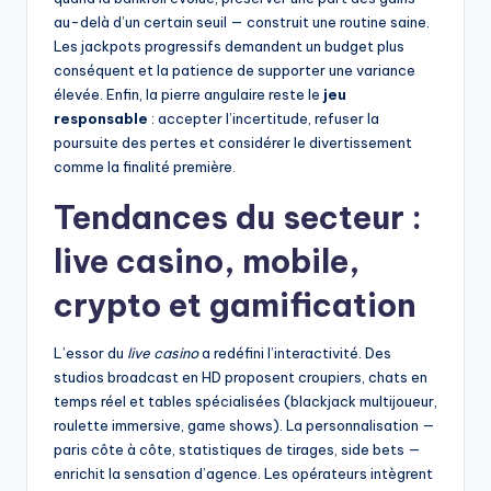
au-delà d’un certain seuil — construit une routine saine.
Les jackpots progressifs demandent un budget plus
conséquent et la patience de supporter une variance
élevée. Enfin, la pierre angulaire reste le
jeu
responsable
: accepter l’incertitude, refuser la
poursuite des pertes et considérer le divertissement
comme la finalité première.
Tendances du secteur :
live casino, mobile,
crypto et gamification
L’essor du
live casino
a redéfini l’interactivité. Des
studios broadcast en HD proposent croupiers, chats en
temps réel et tables spécialisées (blackjack multijoueur,
roulette immersive, game shows). La personnalisation —
paris côte à côte, statistiques de tirages, side bets —
enrichit la sensation d’agence. Les opérateurs intègrent