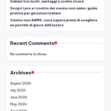
italiani tra rischi, vantaggi e scelte sicure
Scopri i pro e i contro dei casino non aams: guida
pratica per giocatori italiani
Casino non AAMS: cosa sapere prima di scegliere
un portale di gioco dall’estero
Recent Comments
No comments to show.
Archives
August 2026
July 2026
June 2026
May 2026
April 2026