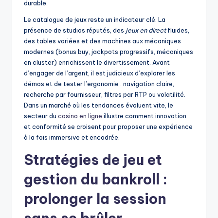
durable.
Le catalogue de jeux reste un indicateur clé. La
présence de studios réputés, des
jeux en direct
fluides,
des tables variées et des machines aux mécaniques
modernes (bonus buy, jackpots progressifs, mécaniques
en cluster) enrichissent le divertissement. Avant
d’engager de l’argent, il est judicieux d’explorer les
démos et de tester l’ergonomie : navigation claire,
recherche par fournisseur, filtres par RTP ou volatilité.
Dans un marché où les tendances évoluent vite, le
secteur du
casino en ligne
illustre comment innovation
et conformité se croisent pour proposer une expérience
à la fois immersive et encadrée.
Stratégies de jeu et
gestion du bankroll :
prolonger la session