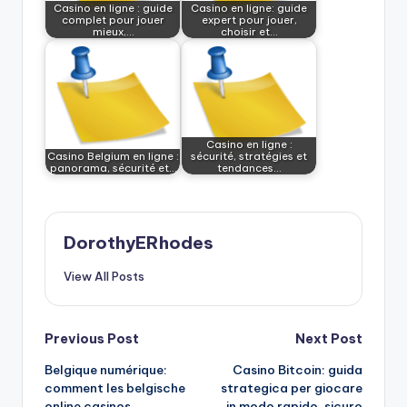
Casino en ligne : guide
Casino en ligne: guide
complet pour jouer
expert pour jouer,
mieux,…
choisir et…
Casino en ligne :
Casino Belgium en ligne :
sécurité, stratégies et
panorama, sécurité et…
tendances…
DorothyERhodes
View All Posts
Post
Previous Post
Next Post
Belgique numérique:
Casino Bitcoin: guida
navigation
comment les belgische
strategica per giocare
online casinos
in modo rapido, sicuro