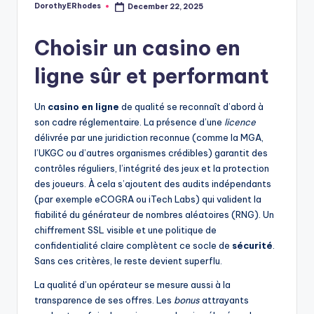
DorothyERhodes
December 22, 2025
Posted
by
Choisir un casino en
ligne sûr et performant
Un
casino en ligne
de qualité se reconnaît d’abord à
son cadre réglementaire. La présence d’une
licence
délivrée par une juridiction reconnue (comme la MGA,
l’UKGC ou d’autres organismes crédibles) garantit des
contrôles réguliers, l’intégrité des jeux et la protection
des joueurs. À cela s’ajoutent des audits indépendants
(par exemple eCOGRA ou iTech Labs) qui valident la
fiabilité du générateur de nombres aléatoires (RNG). Un
chiffrement SSL visible et une politique de
confidentialité claire complètent ce socle de
sécurité
.
Sans ces critères, le reste devient superflu.
La qualité d’un opérateur se mesure aussi à la
transparence de ses offres. Les
bonus
attrayants