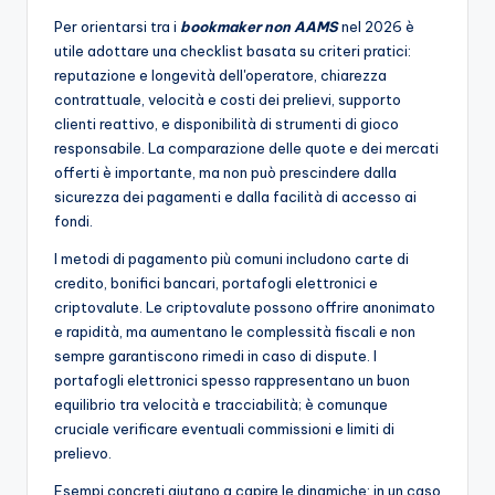
Per orientarsi tra i
bookmaker non AAMS
nel 2026 è
utile adottare una checklist basata su criteri pratici:
reputazione e longevità dell'operatore, chiarezza
contrattuale, velocità e costi dei prelievi, supporto
clienti reattivo, e disponibilità di strumenti di gioco
responsabile. La comparazione delle quote e dei mercati
offerti è importante, ma non può prescindere dalla
sicurezza dei pagamenti e dalla facilità di accesso ai
fondi.
I metodi di pagamento più comuni includono carte di
credito, bonifici bancari, portafogli elettronici e
criptovalute. Le criptovalute possono offrire anonimato
e rapidità, ma aumentano le complessità fiscali e non
sempre garantiscono rimedi in caso di dispute. I
portafogli elettronici spesso rappresentano un buon
equilibrio tra velocità e tracciabilità; è comunque
cruciale verificare eventuali commissioni e limiti di
prelievo.
Esempi concreti aiutano a capire le dinamiche: in un caso