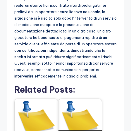
reale, un utente ha riscontrato ritardi prolungati nei
prelievi da un operatore senza licenza nazionale; la
situazione si è risolta solo dopo l'intervento di un servizio
di mediazione europeo e la presentazione di
documentazione dettagliata. In un altro caso, un altro
giocatore ha beneficiato di pagamenti rapidi e di un
servizio clienti efficiente da parte di un operatore estero
con certificazioni indipendenti, dimostrando che la
scelta informata può ridurre significativamente i rischi.
Questi esempi sottolineano l'importanza di conservare
ricevute, screenshot e comunicazioni per poter
intervenire efficacemente in caso di problemi.
Related Posts: