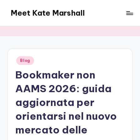
Meet Kate Marshall
Skip
to
From
content
personal
to
global:
a
full
Posted
Blog
in
spectrum
Bookmaker non
blog
AAMS 2026: guida
aggiornata per
orientarsi nel nuovo
mercato delle