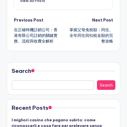
View All Posts
Post
Previous Post
Next Post
在正確時機註銷公司：香
掌握父母免稅額：同住、
navigation
港有限公司註銷的關鍵實
全年同住與扣稅金額的完
務、流程與收費全解析
整攻略
Search
Search
Recent Posts
I migliori casino che pagano subito: come
riconoscerli e cosa fare per prelevare senza