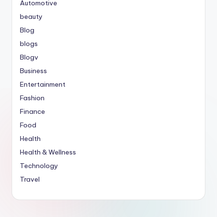
Automotive
beauty
Blog
blogs
Blogv
Business
Entertainment
Fashion
Finance
Food
Health
Health & Wellness
Technology
Travel