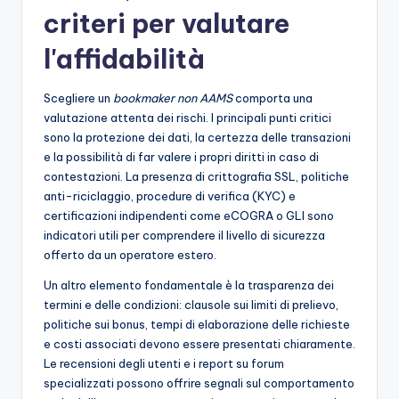
criteri per valutare
l'affidabilità
Scegliere un
bookmaker non AAMS
comporta una
valutazione attenta dei rischi. I principali punti critici
sono la protezione dei dati, la certezza delle transazioni
e la possibilità di far valere i propri diritti in caso di
contestazioni. La presenza di crittografia SSL, politiche
anti-riciclaggio, procedure di verifica (KYC) e
certificazioni indipendenti come eCOGRA o GLI sono
indicatori utili per comprendere il livello di sicurezza
offerto da un operatore estero.
Un altro elemento fondamentale è la trasparenza dei
termini e delle condizioni: clausole sui limiti di prelievo,
politiche sui bonus, tempi di elaborazione delle richieste
e costi associati devono essere presentati chiaramente.
Le recensioni degli utenti e i report su forum
specializzati possono offrire segnali sul comportamento