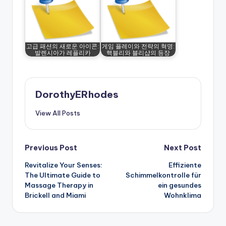
고급 패션의 새로운 아이콘:
게임 플레이와 전략의 혁명:
발렌시아가 레플리카
핵블리와 블리샵의 등장
DorothyERhodes
View All Posts
Post
Previous Post
Next Post
Revitalize Your Senses:
Effiziente
navigation
The Ultimate Guide to
Schimmelkontrolle für
Massage Therapy in
ein gesundes
Brickell and Miami
Wohnklima