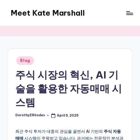
Meet Kate Marshall
Skip
to
From
content
personal
to
global:
a
full
Posted
Blog
in
spectrum
주식 시장의 혁신, AI 기
blog
술을 활용한 자동매매 시
스템
DorothyERhodes
April 5, 2025
Posted
by
최근 주식 투자가 대중의 관심을 끌면서 AI 기반의
주식 자동
매매
시스템이 주목받고 있습니다. 과거에는 전문적인 분석과