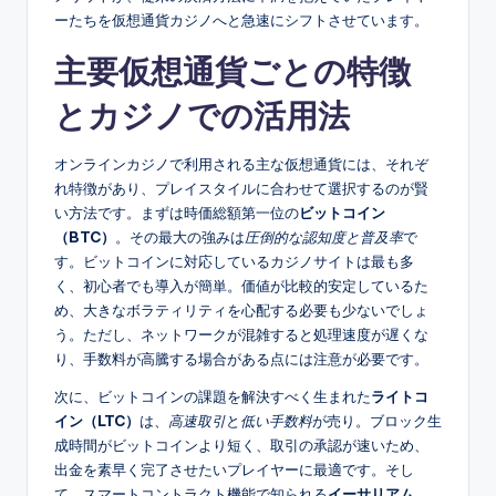
ーたちを仮想通貨カジノへと急速にシフトさせています。
主要仮想通貨ごとの特徴
とカジノでの活用法
オンラインカジノで利用される主な仮想通貨には、それぞ
れ特徴があり、プレイスタイルに合わせて選択するのが賢
い方法です。まずは時価総額第一位の
ビットコイン
（BTC）
。その最大の強みは
圧倒的な認知度と普及率
で
す。ビットコインに対応しているカジノサイトは最も多
く、初心者でも導入が簡単。価値が比較的安定しているた
め、大きなボラティリティを心配する必要も少ないでしょ
う。ただし、ネットワークが混雑すると処理速度が遅くな
り、手数料が高騰する場合がある点には注意が必要です。
次に、ビットコインの課題を解決すべく生まれた
ライトコ
イン（LTC）
は、
高速取引
と
低い手数料
が売り。ブロック生
成時間がビットコインより短く、取引の承認が速いため、
出金を素早く完了させたいプレイヤーに最適です。そし
て、スマートコントラクト機能で知られる
イーサリアム