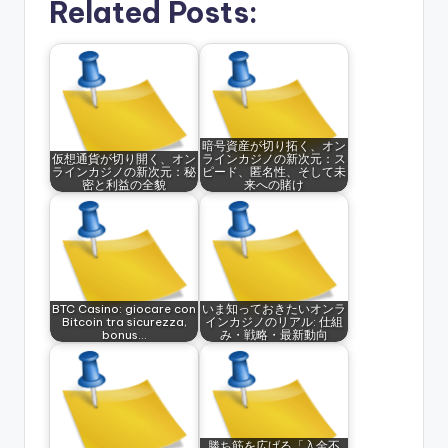
Related Posts:
暗号資産が切り拓く、オン
仮想通貨が切り開く、オン
ラインカジノの新次元：ス
ラインカジノの新次元：秘
ピード、匿名性、そして未
密と利益の全貌
来への賭け
BTC Casino: giocare con
いま知っておきたいオンラ
Bitcoin tra sicurezza,
インカジノのリアル: 仕組
bonus…
み・戦略・最新動向
勝ち筋を広げる「入金不