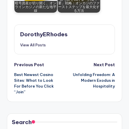
暗号資産が切り開く、オン
要」戦略：オンカジのファ
ラインカジノの新たな地平
ーストステップを最大化す
線
る方法
DorothyERhodes
View All Posts
Post
Previous Post
Next Post
Best Newest Casino
Unfolding Freedom: A
navigation
Sites: What to Look
Modern Exodus in
For Before You Click
Hospitality
“Join”
Search