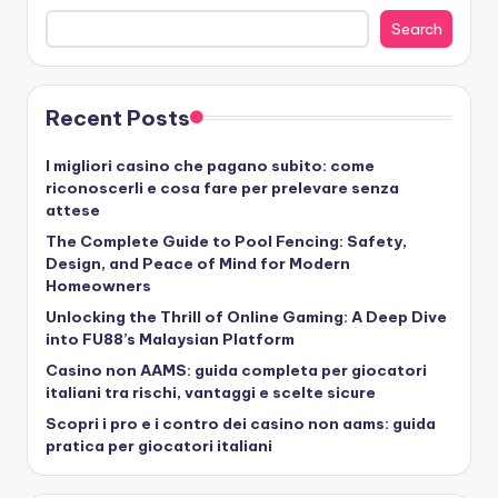
Search
Recent Posts
I migliori casino che pagano subito: come
riconoscerli e cosa fare per prelevare senza
attese
The Complete Guide to Pool Fencing: Safety,
Design, and Peace of Mind for Modern
Homeowners
Unlocking the Thrill of Online Gaming: A Deep Dive
into FU88’s Malaysian Platform
Casino non AAMS: guida completa per giocatori
italiani tra rischi, vantaggi e scelte sicure
Scopri i pro e i contro dei casino non aams: guida
pratica per giocatori italiani