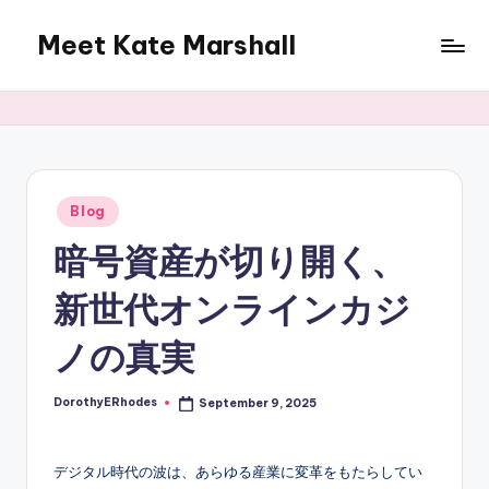
Meet Kate Marshall
Skip
to
From
content
personal
to
global:
a
full
Posted
Blog
in
spectrum
暗号資産が切り開く、
blog
新世代オンラインカジ
ノの真実
DorothyERhodes
September 9, 2025
Posted
by
デジタル時代の波は、あらゆる産業に変革をもたらしてい