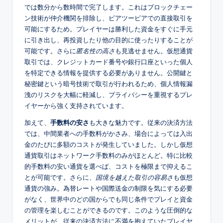
では数分から数時間で完了します。これはブロックチェー
ン技術が仲介機関を排除し、ピアツーピアでの直接取引を
可能にするため。プレイヤーは勝利した資金をすぐに手元
に引き出し、再投資したり他の目的に使ったりすることが
可能です。さらに
匿名性の高さ
も見逃せません。仮想通貨
取引では、クレジットカード番号や銀行口座といった個人
を特定できる情報を提供する必要がありません。公開鍵と
秘密鍵という暗号技術で取引が行われるため、個人情報漏
洩のリスクを大幅に軽減し、プライバシーを重視するプレ
イヤーから強く支持されています。
加えて、
手数料の安さ
も大きな魅力です。従来の決済方法
では、中間業者への手数料がかさみ、場合によっては入出
金のたびに多額のコストが発生していました。しかし仮想
通貨取引はネットワーク手数料のみがほとんど。特に比較
的手数料の安い通貨を選べば、コストを極限まで抑えるこ
とが可能です。さらに、
国境を越えた取引の容易さ
も仮想
通貨の強み。為替レートや国際送金の制限を気にする必要
がなく、世界中のどの国からでも同じ条件でプレイと資金
の管理を楽しむことができるのです。このような圧倒的な
メリットが、従来の決済方法に不満を抱えていたプレイヤ