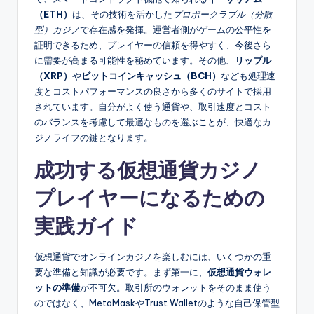
（ETH）
は、その技術を活かした
プロボークラブル（分散
型）カジノ
で存在感を発揮。運営者側がゲームの公平性を
証明できるため、プレイヤーの信頼を得やすく、今後さら
に需要が高まる可能性を秘めています。その他、
リップル
（XRP）
や
ビットコインキャッシュ（BCH）
なども処理速
度とコストパフォーマンスの良さから多くのサイトで採用
されています。自分がよく使う通貨や、取引速度とコスト
のバランスを考慮して最適なものを選ぶことが、快適なカ
ジノライフの鍵となります。
成功する仮想通貨カジノ
プレイヤーになるための
実践ガイド
仮想通貨でオンラインカジノを楽しむには、いくつかの重
要な準備と知識が必要です。まず第一に、
仮想通貨ウォレ
ットの準備
が不可欠。取引所のウォレットをそのまま使う
のではなく、MetaMaskやTrust Walletのような自己保管型