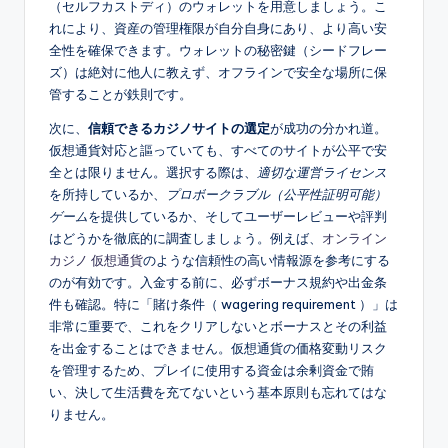
（セルフカストディ）のウォレットを用意しましょう。こ
れにより、資産の管理権限が自分自身にあり、より高い安
全性を確保できます。ウォレットの秘密鍵（シードフレー
ズ）は絶対に他人に教えず、オフラインで安全な場所に保
管することが鉄則です。
次に、
信頼できるカジノサイトの選定
が成功の分かれ道。
仮想通貨対応と謳っていても、すべてのサイトが公平で安
全とは限りません。選択する際は、
適切な運営ライセンス
を所持しているか、
プロボークラブル（公平性証明可能）
ゲーム
を提供しているか、そしてユーザーレビューや評判
はどうかを徹底的に調査しましょう。例えば、
オンライン
カジノ 仮想通貨
のような信頼性の高い情報源を参考にする
のが有効です。入金する前に、必ずボーナス規約や出金条
件も確認。特に「賭け条件（ wagering requirement ）」は
非常に重要で、これをクリアしないとボーナスとその利益
を出金することはできません。仮想通貨の価格変動リスク
を管理するため、プレイに使用する資金は余剰資金で賄
い、決して生活費を充てないという基本原則も忘れてはな
りません。