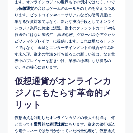
ます。オンラインカジノの世界もその例外ではなく、中で
も
仮想通貨
の台頭はゲームのルールそのものを変えつつあ
ります。ビットコインやイーサリアムなどの暗号資産は、
単なる投資対象ではなく、新たな決済手段としてオンライ
ンカジノ業界に急速に浸透。従来のクレジットカードや銀
行送金にはない
匿名性
、
高速処理
、
グローバルなアクセシ
ビリティ
をプレイヤーに提供します。これは単なるトレン
ドではなく、金融とエンターテインメントの融合が生み出
す未来形。従来の常識を打ち破るこの新しい波は、なぜ世
界中のプレイヤーを惹きつけ、業界の標準になり得るの
か。その核心に迫ります。
仮想通貨がオンラインカ
ジノにもたらす革命的メ
リット
仮想通貨を利用したオンラインカジノの最大の利点は、何
と言っても
驚異的な処理速度
にあります。従来の銀行振込
や電子マネーでは数日かかっていた出金処理が、仮想通貨