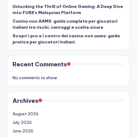
Unlocking the Thrill of Online Gaming: A Deep Dive
into FU88’s Malaysian Platform
Casino non AAMS: guida completa per giocatori
italiani tra rischi, vantaggi e scelte sicure
Scopri i pro e i contro dei casino non aams: guida
pratica per giocatori italiani
Recent Comments
No comments to show.
Archives
August 2026
July 2026
June 2026