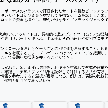
性・ボーナスのバランスで評価されたサイトを複数ピックアッ
手厚いサイトは初期資金を増やして多様なゲームを試せるため
スロットで資金を増やし、増えた額をライブブラックジャック
が充実しているサイトは、長期的に遊ぶプレイヤーにとって経
クや専用サポートが得られ、出金手続きの迅速化や特別プロモ
バンクロール管理）とゲームごとの期待値を理解すること。短
ルールを徹底する。テーブルゲームではハウスエッジを把握し
ることで長期的な損失を抑えることができる。
めは変わるため、まずは信頼性と利便性を重視して複数の候補
細に確認し、実際のプレイ結果を記録して評価する方法が有効
た情報を参考にすると選択が容易になる。例えば、実際の比較
と、候補を短時間で絞り込める。