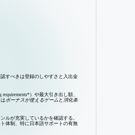
確認すべきは登録のしやすさと入出金
。
uirements*）や最大引き出し額、
トは
ボーナスが使えるゲーム
と
消化条
ャンルが充実しているかを確認する。
ート体制、特に日本語サポートの有無