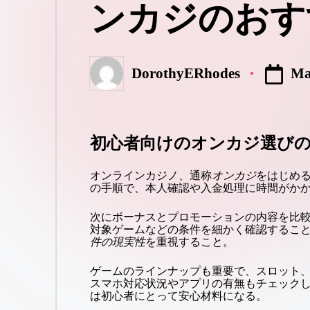
ンカジのおす
Ma
DorothyERhodes
Posted
by
初心者向けのオンカジ選び
オンラインカジノ、通称
オンカジ
をはじめ
の手順で、本人確認や入金処理に時間がか
次にボーナスとプロモーションの内容を比較する。
対象ゲームなどの条件を細かく確認するこ
件の現実性
を重視すること。
ゲームのラインナップも重要で、スロット
スマホ対応状況やアプリの有無もチェック
は初心者にとって安心材料になる。