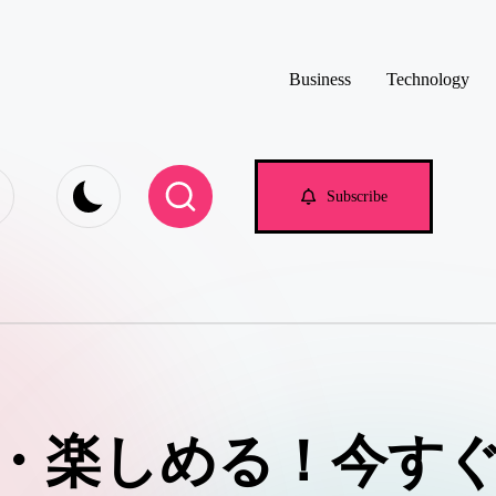
Business
Technology
e.com
Subscribe
・楽しめる！今す