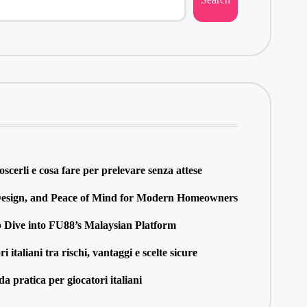
scerli e cosa fare per prelevare senza attese
 Design, and Peace of Mind for Modern Homeowners
p Dive into FU88’s Malaysian Platform
taliani tra rischi, vantaggi e scelte sicure
a pratica per giocatori italiani