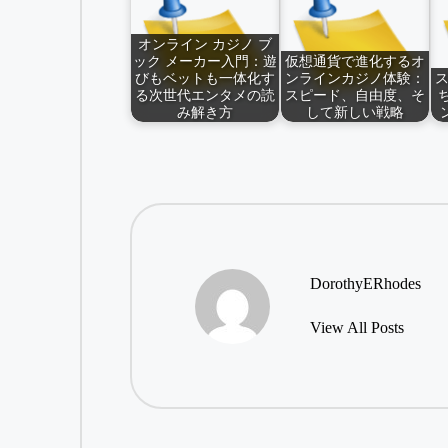
オンライン カジノ ブ
ック メーカー入門：遊
仮想通貨で進化するオ
びもベットも一体化す
ンラインカジノ体験：
る次世代エンタメの読
スピード、自由度、そ
み解き方
して新しい戦略
DorothyERhodes
View All Posts