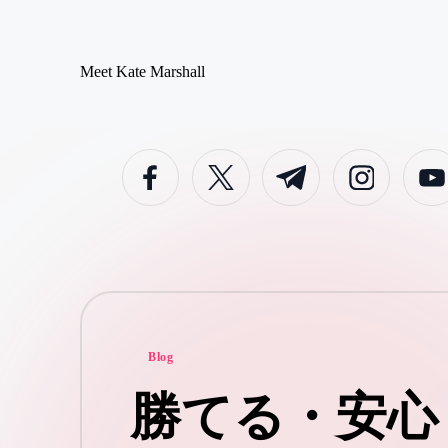
Skip
Meet Kate Marshall
to
From
content
personal
to
global:
facebook.com
twitter.com
t.me
instagram.com
youtub
a
full
spectrum
blog
Posted
Blog
in
勝てる・安心