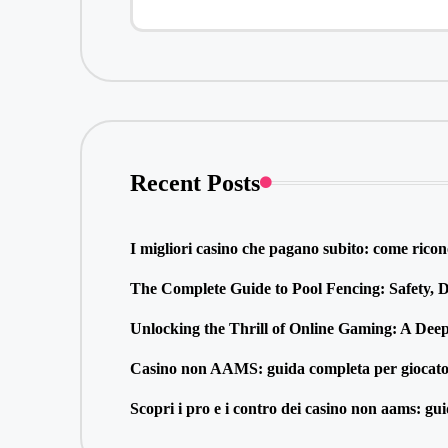
Recent Posts
I migliori casino che pagano subito: come ricono
The Complete Guide to Pool Fencing: Safety,
Unlocking the Thrill of Online Gaming: A Dee
Casino non AAMS: guida completa per giocatori i
Scopri i pro e i contro dei casino non aams: guid