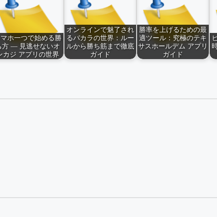
オンラインで魅了され
勝率を上げるための最
スマホ一つで始める勝
るバカラの世界：ルー
適ツール：究極のテキ
ち方 — 見逃せないオ
ルから勝ち筋まで徹底
サスホールデム アプリ
ンカジ アプリの世界
ガイド
ガイド