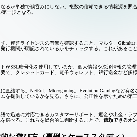
になるが単独で鵜呑みにしない。複数の信頼できる情報源を照
の第一歩となる。
、運営ライセンスの有無を確認すること。マルタ、Gibralta
や発行機関が明記されているかをチェックする。これがあるこ
トがSSL暗号化を使用しているか、個人情報や決済情報の管
重要で、クレジットカード、電子ウォレット、銀行送金など多
。NetEnt、Microgaming、Evolution Gamin
ムを提供しているかを見る。さらに、公正性を示すための第三者
本語で迅速に対応できるカスタマーサポート、返金や出金トラ
境を選べる。これらを総合的に判断することで、
信頼できるオ
践的な遊び方（事例とケーススタディ）