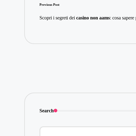
Post
Previous Post
navigation
Scopri i segreti dei
casino non aams
: cosa sapere
Search