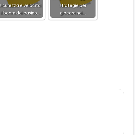
sicurezza e velocità:
strategie per
il boom dei casino…
giocare nei…