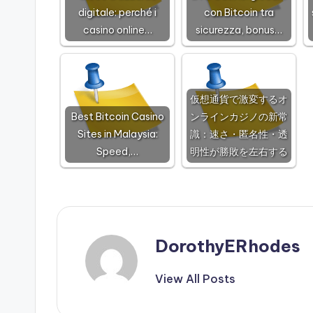
digitale: perché i
con Bitcoin tra
casino online…
sicurezza, bonus…
仮想通貨で激変するオ
Best Bitcoin Casino
ンラインカジノの新常
Sites in Malaysia:
識：速さ・匿名性・透
Speed,…
明性が勝敗を左右する
DorothyERhodes
View All Posts