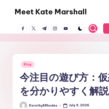
Meet Kate Marshall
Skip
to
From
content
facebook.com
twitter.com
t.me
instagram.com
youtube.com
personal
to
global:
a
full
spectrum
Posted
Blog
in
blog
今注目の遊び方：仮
を分かりやすく解説
July 9, 2026
DorothyERhodes
Posted