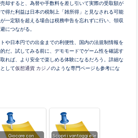
で売却すると、為替や手数料を差し引いて実際の受取額が
ルで得た利益は日本の税制上「雑所得」と見なされる可能
益が一定額を超える場合は税務申告を忘れずに行い、領収
回避につながる。
ートや日本円での出金までの利便性、国内の法規制情報を
用的だ。試してみる前に、デモモードでゲーム性を確認す
を取れば、より安全で楽しめる体験になるだろう。詳細な
源として
仮想通貨 カジノ
のような専門ページも参考にな
Giocare con
Scopri i vantaggi e le