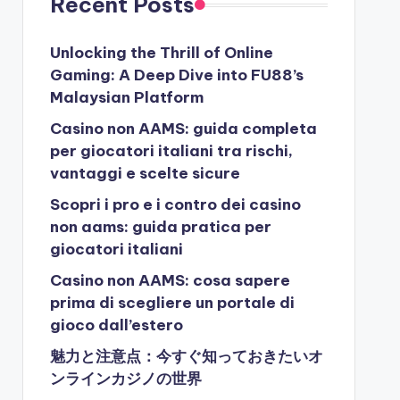
Recent Posts
Unlocking the Thrill of Online
Gaming: A Deep Dive into FU88’s
Malaysian Platform
Casino non AAMS: guida completa
per giocatori italiani tra rischi,
vantaggi e scelte sicure
Scopri i pro e i contro dei casino
non aams: guida pratica per
giocatori italiani
Casino non AAMS: cosa sapere
prima di scegliere un portale di
gioco dall’estero
魅力と注意点：今すぐ知っておきたいオ
ンラインカジノの世界