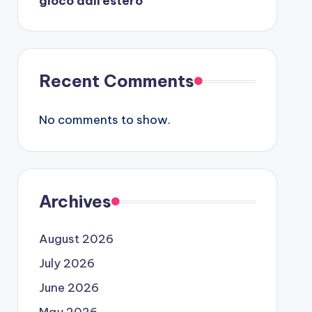
gioco dall’estero
Recent Comments
No comments to show.
Archives
August 2026
July 2026
June 2026