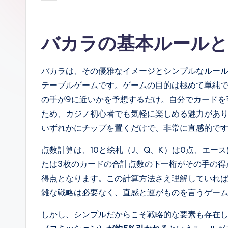
by
バカラの基本ルールと
バカラは、その優雅なイメージとシンプルなルー
テーブルゲームです。ゲームの目的は極めて単純で、プ
の手が9に近いかを予想するだけ。自分でカードを
ため、カジノ初心者でも気軽に楽しめる魅力があります。
いずれかにチップを置くだけで、非常に直感的で
点数計算は、10と絵札（J、Q、K）は0点、エー
たは3枚のカードの合計点数の下一桁がその手の得点
得点となります。この計算方法さえ理解していれ
雑な戦略は必要なく、直感と運がものを言うゲー
しかし、シンプルだからこそ戦略的な要素も存在